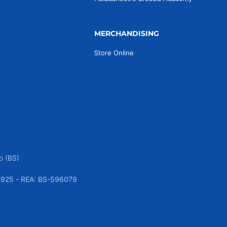
MERCHANDISING
Store Online
o (BS)
050925 - REA: BS-596079