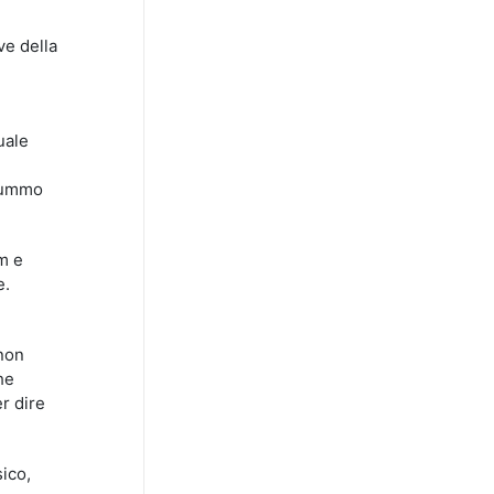
ve della
i
uale
 fummo
km e
e.
 non
he
r dire
sico,