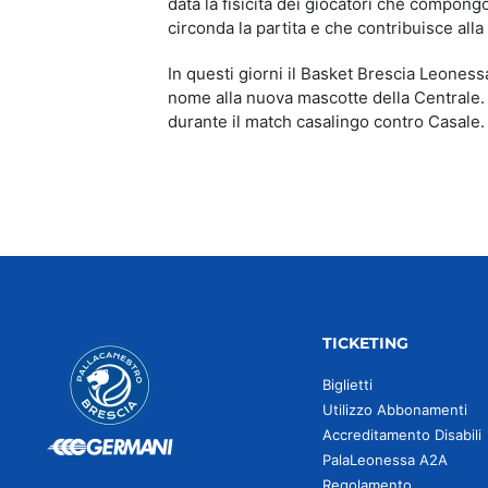
data la fisicità dei giocatori che compong
circonda la partita e che contribuisce alla
In questi giorni il Basket Brescia Leonessa
nome alla nuova mascotte della Centrale.
durante il match casalingo contro Casale.
TICKETING
Biglietti
Utilizzo Abbonamenti
Accreditamento Disabili
PalaLeonessa A2A
Regolamento