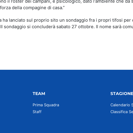
ono il roster dei campani, e psicologico, dato l'ambiente che da
 forza della compagine di casa.”
 ha lanciato sul proprio sito un sondaggio fra i propri tifosi per
 Il sondaggio si concluderà sabato 27 ottobre. Il nome sarà com
TEAM
STAGION
Prima Squadra
Calendario 
Staff
Classifica S