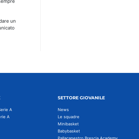
 sempre
 dare un
unicato
E
SETTORE GIOVANILE
Serie A
News
erie A
Le squadre
Minibasket
Babybasket
Pallacanestro Brescia Academy