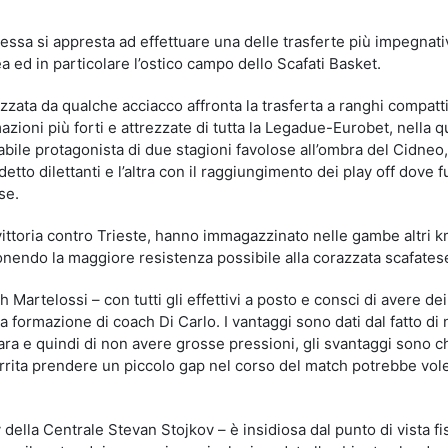
essa si appresta ad effettuare una delle trasferte più impegnati
 ed in particolare l’ostico campo dello Scafati Basket.
zata da qualche acciacco affronta la trasferta a ranghi compatt
azioni più forti e attrezzate di tutta la Legadue-Eurobet, nella q
cabile protagonista di due stagioni favolose all’ombra del Cidneo,
detto dilettanti e l’altra con il raggiungimento dei play off dove
se.
a vittoria contro Trieste, hanno immagazzinato nelle gambe altri 
nendo la maggiore resistenza possibile alla corazzata scafates
 Martelossi – con tutti gli effettivi a posto e consci di avere dei
la formazione di coach Di Carlo. I vantaggi sono dati dal fatto di
gara e quindi di non avere grosse pressioni, gli svantaggi sono c
rrita prendere un piccolo gap nel corso del match potrebbe vole
y della Centrale Stevan Stojkov – è insidiosa dal punto di vista fi