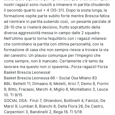
nostri ragazzi sono riusciti a rimanere in partita chiudendo
il secondo quarto sul + 4 (35-31). Dopo la sosta lunga, la
formazione ospite parte subito forte mentre Brescia fatica
ad rientrare in partita subendo così, un pesante parziale di
28-10 che si rivelerà decisivo, frutto soprattutto della
diversa aggressività messa in campo dalle 2 squadre.
Nell'ultimo quarto torna l’equilibrio con i ragazzi milanesi
che controllano la partita con ottima personalità, con la
formazione di casa che non sempre riesce a trovare la via
del canestro. Un plauso comunque per l'impegno che
come sempre, non è mancato. Certamente c'è tanto da
lavorare ma questo non ci spaventa…Forza ragazzi! Forza
Basket Brescia Leonessa!
Basket Brescia Leonessa 66 – Social Osa Milano 83
BBL: Bettelli 11, Dimaano 6, Metelli, Arici 7, Demo 8, Fiorini
9, Bitto, Fracassi, Marchi 4, Miglio 8, Montalbano 3, Leuca
10. Tl 9/15
SOCIAL OSA: Finzi 7, Ghiandoni, Bottinelli 4, Fanizzi, De
Marzi 9, Lumban 8, Bianchi 8, Della Flora 26, De Castro,
Carpentieri 3, Bandinelli 2, Bega 16. Tl 5/18