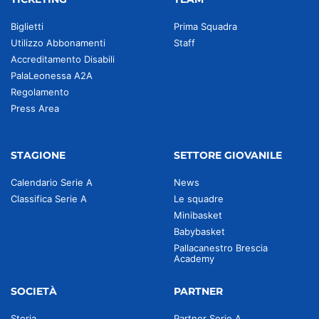
Biglietti
Prima Squadra
Utilizzo Abbonamenti
Staff
Accreditamento Disabili
PalaLeonessa A2A
Regolamento
Press Area
STAGIONE
SETTORE GIOVANILE
Calendario Serie A
News
Classifica Serie A
Le squadre
Minibasket
Babybasket
Pallacanestro Brescia
Academy
SOCIETÀ
PARTNER
Storia
Partner Serie A