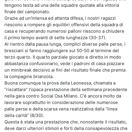
tengono testa ad una delle squadre quotate alla vittoria
finale del campionato.
Grazie ad un'intensa ed attenta difesa, i nostri ragazzi
riescono a rompere gli equilibri offensivi della squadra di
casa e recuperando numerosi palloni riescono a chiudere
il primo tempo avanti di sette lunghezze (30-37).
Al rientro dalla pausa lunga, complici diverse palle perse, i
bresciani si fanno raggiungere sul 50-50 al termine del
terzo quarto. Il quarto parziale giocato e diretto in modo
abbastanza confusionario, vede i padroni di casa piazzare
un minibreak decisivo ai fini del risultato finale che premia
la compagine brianzola.
Buona comunque la prova della Leonessa, chiamata a
“riscattare” l'opaca prestazione della settimana precedente
nella gara contro Social Osa Milano. C'è ancora molto da
lavorare soprattutto in considerazione delle numerose
palle perse e della scarsa vena realizzativa dalla “linea
della carità” (8/30).
Questa è stata una prestazione che, nonostante il risultato,
deve darci ulteriori stimoli e forti della consapevolezza che