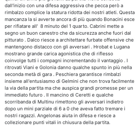
dall'inizio con una difesa aggressiva che pecca però a
rimbalzo complice la statura ridotta dei nostri atleti. Questa
mancanza la si avverte ancora di più quando Bonacini esce
per rifiatare all' 8 minuto del 1 quarto. Cabrini mette a
segno un buon canestro che da sicurezza anche fuori dal
pitturato . Dalco riesce a architettare furbate offensive che
mantengono distacco con gli avversari . Hrobat e Lugana
mostrano grande carica agonistica che di riflesso
coinvolge tutti i compagni incrementando il vantaggio . I
ritrovati Viani e Golonia danno qualche spunto in più nella
seconda metà di gara . Peschiera garantisce rimbalzi
insieme all'entusiasmo di Gelmini che non trova facilmente
la via della partita ma che auspica grandi promesse per un
immediato futuro . Il mancino di Ceretti e qualche
scorribanda di Multinu rimettono gli avversari indietro
dopo un mini parziale di 6 a 0 che aveva fatto tremare i
nostri ragazzi. Angelonas aiuta in difesa e riesce a
collezionare punti vitali in chiusura della partita.