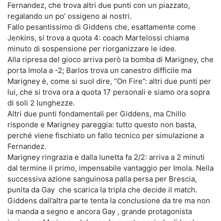
Fernandez, che trova altri due punti con un piazzato,
regalando un po’ ossigeno ai nostri.
Fallo pesantissimo di Giddens che, esattamente come
Jenkins, si trova a quota 4: coach Martelossi chiama
minuto di sospensione per riorganizzare le idee.
Alla ripresa del gioco arriva però la bomba di Marigney, che
porta Imola a -2; Barlos trova un canestro difficile ma
Marigney è, come si suol dire, “On Fire”: altri due punti per
lui, che si trova ora a quota 17 personali e siamo ora sopra
di soli 2 lunghezze.
Altri due punti fondamentali per Giddens, ma Chillo
risponde e Marigney pareggia: tutto questo non basta,
perché viene fischiato un fallo tecnico per simulazione a
Fernandez.
Marigney ringrazia e dalla lunetta fa 2/2: arriva a 2 minuti
dal termine il primo, impensabile vantaggio per Imola. Nella
successiva azione sanguinosa palla persa per Brescia,
punita da Gay che scarica la tripla che decide il match.
Giddens dall’altra parte tenta la conclusione da tre ma non
la manda a segno e ancora Gay , grande protagonista