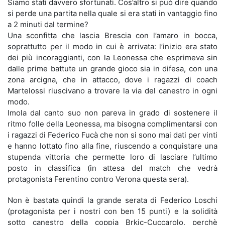
Siamo stati davvero sfortunati. Cos’altro si può dire quando
si perde una partita nella quale si era stati in vantaggio fino
a 2 minuti dal termine?
Una sconfitta che lascia Brescia con l’amaro in bocca,
soprattutto per il modo in cui è arrivata: l’inizio era stato
dei più incoraggianti, con la Leonessa che esprimeva sin
dalle prime battute un grande gioco sia in difesa, con una
zona arcigna, che in attacco, dove i ragazzi di coach
Martelossi riuscivano a trovare la via del canestro in ogni
modo.
Imola dal canto suo non pareva in grado di sostenere il
ritmo folle della Leonessa, ma bisogna complimentarsi con
i ragazzi di Federico Fucà che non si sono mai dati per vinti
e hanno lottato fino alla fine, riuscendo a conquistare una
stupenda vittoria che permette loro di lasciare l’ultimo
posto in classifica (in attesa del match che vedrà
protagonista Ferentino contro Verona questa sera).
Non è bastata quindi la grande serata di Federico Loschi
(protagonista per i nostri con ben 15 punti) e la solidità
sotto canestro della coppia Brkic-Cuccarolo, perchè