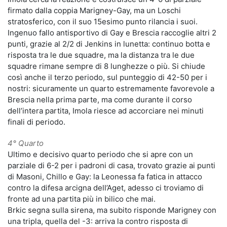
firmato dalla coppia Marigney-Gay, ma un Loschi
stratosferico, con il suo 15esimo punto rilancia i suoi.
Ingenuo fallo antisportivo di Gay e Brescia raccoglie altri 2
punti, grazie al 2/2 di Jenkins in lunetta: continuo botta e
risposta tra le due squadre, ma la distanza tra le due
squadre rimane sempre di 8 lunghezze o più. Si chiude
così anche il terzo periodo, sul punteggio di 42-50 per i
nostri: sicuramente un quarto estremamente favorevole a
Brescia nella prima parte, ma come durante il corso
dell’intera partita, Imola riesce ad accorciare nei minuti
finali di periodo.
4° Quarto
Ultimo e decisivo quarto periodo che si apre con un
parziale di 6-2 per i padroni di casa, trovato grazie ai punti
di Masoni, Chillo e Gay: la Leonessa fa fatica in attacco
contro la difesa arcigna dell’Aget, adesso ci troviamo di
fronte ad una partita più in bilico che mai.
Brkic segna sulla sirena, ma subito risponde Marigney con
una tripla, quella del -3: arriva la contro risposta di