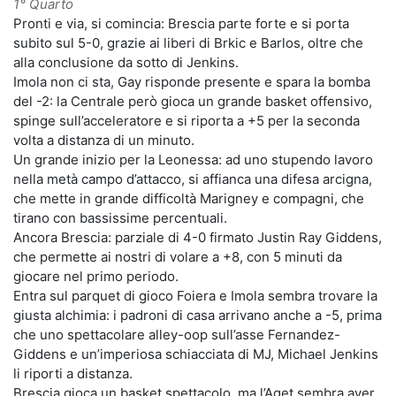
1° Quarto
Pronti e via, si comincia: Brescia parte forte e si porta
subito sul 5-0, grazie ai liberi di Brkic e Barlos, oltre che
alla conclusione da sotto di Jenkins.
Imola non ci sta, Gay risponde presente e spara la bomba
del -2: la Centrale però gioca un grande basket offensivo,
spinge sull’acceleratore e si riporta a +5 per la seconda
volta a distanza di un minuto.
Un grande inizio per la Leonessa: ad uno stupendo lavoro
nella metà campo d’attacco, si affianca una difesa arcigna,
che mette in grande difficoltà Marigney e compagni, che
tirano con bassissime percentuali.
Ancora Brescia: parziale di 4-0 firmato Justin Ray Giddens,
che permette ai nostri di volare a +8, con 5 minuti da
giocare nel primo periodo.
Entra sul parquet di gioco Foiera e Imola sembra trovare la
giusta alchimia: i padroni di casa arrivano anche a -5, prima
che uno spettacolare alley-oop sull’asse Fernandez-
Giddens e un’imperiosa schiacciata di MJ, Michael Jenkins
li riporti a distanza.
Brescia gioca un basket spettacolo, ma l’Aget sembra aver