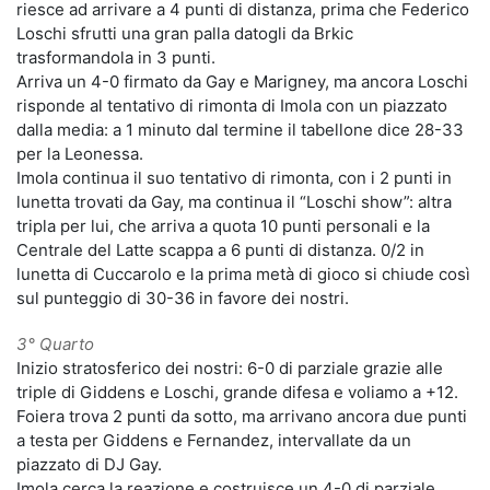
riesce ad arrivare a 4 punti di distanza, prima che Federico
Loschi sfrutti una gran palla datogli da Brkic
trasformandola in 3 punti.
Arriva un 4-0 firmato da Gay e Marigney, ma ancora Loschi
risponde al tentativo di rimonta di Imola con un piazzato
dalla media: a 1 minuto dal termine il tabellone dice 28-33
per la Leonessa.
Imola continua il suo tentativo di rimonta, con i 2 punti in
lunetta trovati da Gay, ma continua il “Loschi show”: altra
tripla per lui, che arriva a quota 10 punti personali e la
Centrale del Latte scappa a 6 punti di distanza. 0/2 in
lunetta di Cuccarolo e la prima metà di gioco si chiude così
sul punteggio di 30-36 in favore dei nostri.
3° Quarto
Inizio stratosferico dei nostri: 6-0 di parziale grazie alle
triple di Giddens e Loschi, grande difesa e voliamo a +12.
Foiera trova 2 punti da sotto, ma arrivano ancora due punti
a testa per Giddens e Fernandez, intervallate da un
piazzato di DJ Gay.
Imola cerca la reazione e costruisce un 4-0 di parziale