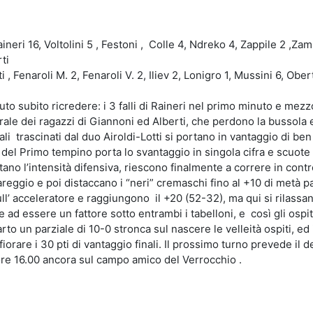
aineri 16, Voltolini 5 , Festoni , Colle 4, Ndreko 4, Zappile 2 ,Zamb
ti
 Fenaroli M. 2, Fenaroli V. 2, Iliev 2, Lonigro 1, Mussini 6, Obert
uto subito ricredere: i 3 falli di Raineri nel primo minuto e mezz
e dei ragazzi di Giannoni ed Alberti, che perdono la bussola e
ali trascinati dal duo Airoldi-Lotti si portano in vantaggio di ben
na del Primo tempino porta lo svantaggio in singola cifra e scuote 
o l’intensità difensiva, riescono finalmente a correre in cont
reggio e poi distaccano i “neri” cremaschi fino al +10 di metà pa
l’ acceleratore e raggiungono il +20 (52-32), ma qui si rilassan
 ad essere un fattore sotto entrambi i tabelloni, e così gli ospiti
rto un parziale di 10-0 stronca sul nascere le velleità ospiti, ed 
orare i 30 pti di vantaggio finali. Il prossimo turno prevede il d
re 16.00 ancora sul campo amico del Verrocchio .