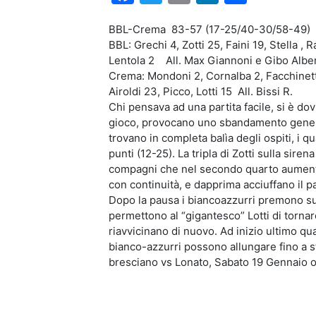
BBL-Crema 83-57 (17-25/40-30/58-49)
BBL: Grechi 4, Zotti 25, Faini 19, Stella , R
Lentola 2 All. Max Giannoni e Gibo Alber
Crema: Mondoni 2, Cornalba 2, Facchinetti ,
Airoldi 23, Picco, Lotti 15 All. Bissi R.
Chi pensava ad una partita facile, si è dov
gioco, provocano uno sbandamento general
trovano in completa balìa degli ospiti, i qu
punti (12-25). La tripla di Zotti sulla sire
compagni che nel secondo quarto aumentan
con continuità, e dapprima acciuffano il pa
Dopo la pausa i biancoazzurri premono sul
permettono al “gigantesco” Lotti di tornare
riavvicinano di nuovo. Ad inizio ultimo qua
bianco-azzurri possono allungare fino a sfi
bresciano vs Lonato, Sabato 19 Gennaio o