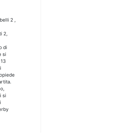
elli 2 ,
i 2,
o di
 si
 13
i
ropiede
rtita.
o,
 si
i
erby