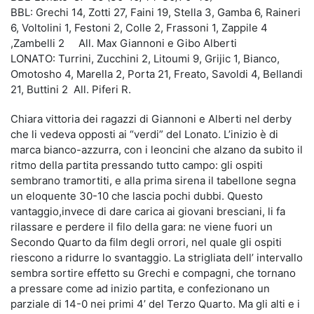
BBL: Grechi 14, Zotti 27, Faini 19, Stella 3, Gamba 6, Raineri
6, Voltolini 1, Festoni 2, Colle 2, Frassoni 1, Zappile 4
,Zambelli 2 All. Max Giannoni e Gibo Alberti
LONATO: Turrini, Zucchini 2, Litoumi 9, Grijic 1, Bianco,
Omotosho 4, Marella 2, Porta 21, Freato, Savoldi 4, Bellandi
21, Buttini 2 All. Piferi R.
Chiara vittoria dei ragazzi di Giannoni e Alberti nel derby
che li vedeva opposti ai “verdi” del Lonato. L’inizio è di
marca bianco-azzurra, con i leoncini che alzano da subito il
ritmo della partita pressando tutto campo: gli ospiti
sembrano tramortiti, e alla prima sirena il tabellone segna
un eloquente 30-10 che lascia pochi dubbi. Questo
vantaggio,invece di dare carica ai giovani bresciani, li fa
rilassare e perdere il filo della gara: ne viene fuori un
Secondo Quarto da film degli orrori, nel quale gli ospiti
riescono a ridurre lo svantaggio. La strigliata dell’ intervallo
sembra sortire effetto su Grechi e compagni, che tornano
a pressare come ad inizio partita, e confezionano un
parziale di 14-0 nei primi 4’ del Terzo Quarto. Ma gli alti e i