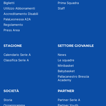
Biglietti
Prima Squadra
Utilizzo Abbonamenti
Staff
Accreditamento Disabili
PalaLeonessa A2A
Regolamento
Press Area
STAGIONE
SETTORE GIOVANILE
Calendario Serie A
News
Classifica Serie A
Le squadre
Minibasket
Babybasket
Pallacanestro Brescia
Academy
SOCIETÀ
PARTNER
Storia
Partner Serie A
Organigramma
Partner Youth