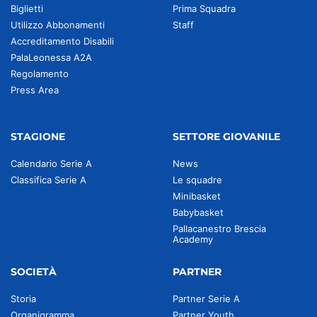
Biglietti
Prima Squadra
Utilizzo Abbonamenti
Staff
Accreditamento Disabili
PalaLeonessa A2A
Regolamento
Press Area
STAGIONE
SETTORE GIOVANILE
Calendario Serie A
News
Classifica Serie A
Le squadre
Minibasket
Babybasket
Pallacanestro Brescia
Academy
SOCIETÀ
PARTNER
Storia
Partner Serie A
Organigramma
Partner Youth