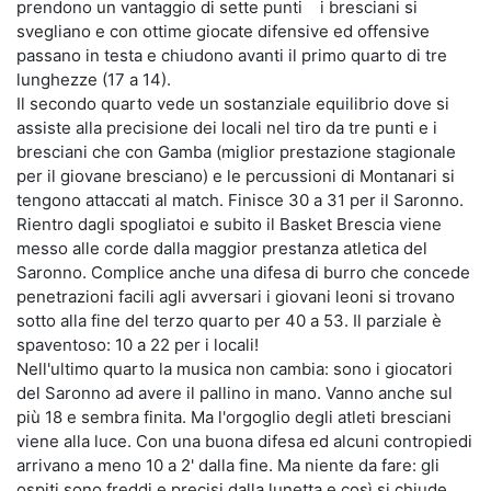
prendono un vantaggio di sette punti i bresciani si
svegliano e con ottime giocate difensive ed offensive
passano in testa e chiudono avanti il primo quarto di tre
lunghezze (17 a 14).
Il secondo quarto vede un sostanziale equilibrio dove si
assiste alla precisione dei locali nel tiro da tre punti e i
bresciani che con Gamba (miglior prestazione stagionale
per il giovane bresciano) e le percussioni di Montanari si
tengono attaccati al match. Finisce 30 a 31 per il Saronno.
Rientro dagli spogliatoi e subito il Basket Brescia viene
messo alle corde dalla maggior prestanza atletica del
Saronno. Complice anche una difesa di burro che concede
penetrazioni facili agli avversari i giovani leoni si trovano
sotto alla fine del terzo quarto per 40 a 53. Il parziale è
spaventoso: 10 a 22 per i locali!
Nell'ultimo quarto la musica non cambia: sono i giocatori
del Saronno ad avere il pallino in mano. Vanno anche sul
più 18 e sembra finita. Ma l'orgoglio degli atleti bresciani
viene alla luce. Con una buona difesa ed alcuni contropiedi
arrivano a meno 10 a 2' dalla fine. Ma niente da fare: gli
ospiti sono freddi e precisi dalla lunetta e così si chiude