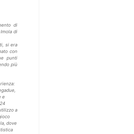
mento di
 Imola di
, si era
mato con
ue punti
vendo più
erienza:
Legadue,
e e
 24
tilizzo a
gioco
ola, dove
tistica