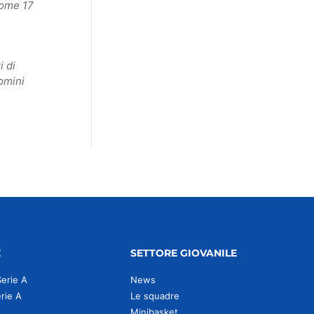
come 17
i di
omini
E
SETTORE GIOVANILE
Serie A
News
erie A
Le squadre
Minibasket