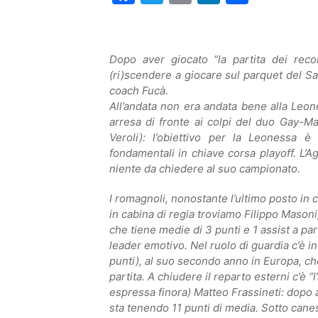
Dopo aver giocato “la partita dei rec
(ri)scendere a giocare sul parquet del San
coach Fucà.
All’andata non era andata bene alla Leon
arresa di fronte ai colpi del duo Gay-Ma
Veroli): l’obiettivo per la Leonessa 
fondamentali in chiave corsa playoff. L’A
niente da chiedere al suo campionato.
I romagnoli, nonostante l’ultimo posto in 
in cabina di regia troviamo Filippo Mason
che tiene medie di 3 punti e 1 assist a pa
leader emotivo. Nel ruolo di guardia c’è in
punti), al suo secondo anno in Europa, che
partita. A chiudere il reparto esterni c’è 
espressa finora) Matteo Frassineti: dopo av
sta tenendo 11 punti di media. Sotto canes