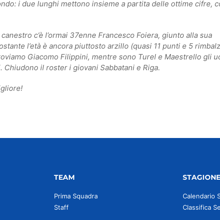
ondo: i due lunghi mettono insieme a partita delle ottime cifre, 
canestro c’è l’ormai 37enne Francesco Foiera, giunto alla sua
ante l’età è ancora piuttosto arzillo (quasi 11 punti e 5 rimbalz
troviamo Giacomo Filippini, mentre sono Turel e Maestrello gli u
i. Chiudono il roster i giovani Sabbatani e Riga.
gliore!
TEAM
STAGION
Prima Squadra
Calendario 
Staff
Classifica S