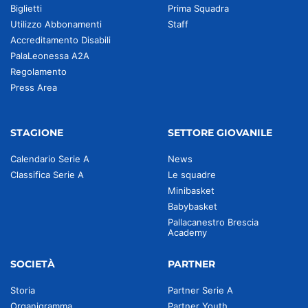
Biglietti
Prima Squadra
Utilizzo Abbonamenti
Staff
Accreditamento Disabili
PalaLeonessa A2A
Regolamento
Press Area
STAGIONE
SETTORE GIOVANILE
Calendario Serie A
News
Classifica Serie A
Le squadre
Minibasket
Babybasket
Pallacanestro Brescia
Academy
SOCIETÀ
PARTNER
Storia
Partner Serie A
Organigramma
Partner Youth