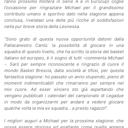
l’anno prossimo militerà in Serie A e in Eurocup) coglie
l’occasione per ringraziare Michael per il grandissimo
contributo umano e sportivo dato nella stagione appena
conclusa, rivelatasi una delle più ricche di soddisfazioni
nella pur breve storia della Leonessa.
“Sono grato di questa nuova opportunità datomi dalla
Pallacanestro Cantù: la possibilità di giocare in una
squadra di questo livello, che ha scritto la storia del basket
italiano ed europeo, è il sogno di tutti –commenta Michael
-. Sarò per sempre riconoscente e ringrazio di cuore il
mondo Basket Brescia, dalla società ai tifosi, per questa
fantastica stagione: ho passato un anno stupendo, pieno di
momenti indimenticabili che rimarranno per sempre nel
mio cuore. Ad esser sincero sto già aspettando che
vengano pubblicati i calendari del campionato di Legadue
in modo da organizzarmi per andare a vedere giocare
qualche volta la mia ex squadra… a presto ragazzi!”.
I migliori auguri a Michael per la prossima stagione: che
possa essere gloriosa ed esaltante come quella appena