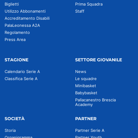
Biglietti
Prima Squadra
Utilizzo Abbonamenti
Staff
Accreditamento Disabili
PalaLeonessa A2A
Regolamento
Press Area
STAGIONE
SETTORE GIOVANILE
Calendario Serie A
News
Classifica Serie A
Le squadre
Minibasket
Babybasket
Pallacanestro Brescia
Academy
SOCIETÀ
PARTNER
Storia
Partner Serie A
Organigramma
Partner Youth