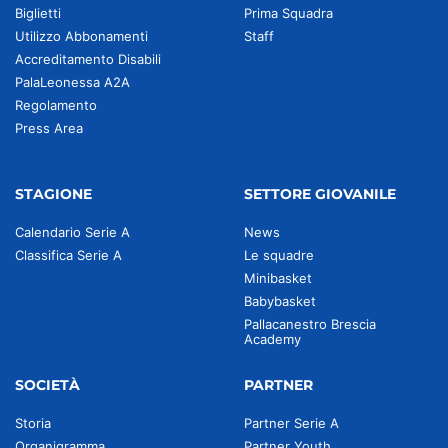
Biglietti
Prima Squadra
Utilizzo Abbonamenti
Staff
Accreditamento Disabili
PalaLeonessa A2A
Regolamento
Press Area
STAGIONE
SETTORE GIOVANILE
Calendario Serie A
News
Classifica Serie A
Le squadre
Minibasket
Babybasket
Pallacanestro Brescia
Academy
SOCIETÀ
PARTNER
Storia
Partner Serie A
Organigramma
Partner Youth