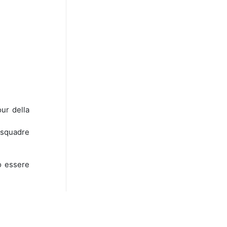
our della
 squadre
o essere