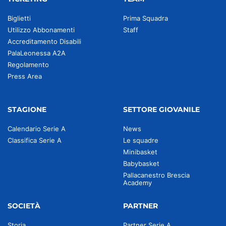
Biglietti
Prima Squadra
Utilizzo Abbonamenti
Staff
Accreditamento Disabili
PalaLeonessa A2A
Regolamento
Press Area
STAGIONE
SETTORE GIOVANILE
Calendario Serie A
News
Classifica Serie A
Le squadre
Minibasket
Babybasket
Pallacanestro Brescia
Academy
SOCIETÀ
PARTNER
Storia
Partner Serie A