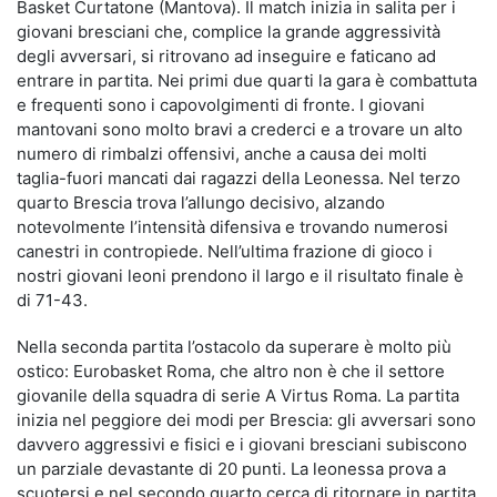
Basket Curtatone (Mantova). Il match inizia in salita per i
giovani bresciani che, complice la grande aggressività
degli avversari, si ritrovano ad inseguire e faticano ad
entrare in partita. Nei primi due quarti la gara è combattuta
e frequenti sono i capovolgimenti di fronte. I giovani
mantovani sono molto bravi a crederci e a trovare un alto
numero di rimbalzi offensivi, anche a causa dei molti
taglia-fuori mancati dai ragazzi della Leonessa. Nel terzo
quarto Brescia trova l’allungo decisivo, alzando
notevolmente l’intensità difensiva e trovando numerosi
canestri in contropiede. Nell’ultima frazione di gioco i
nostri giovani leoni prendono il largo e il risultato finale è
di 71-43.
Nella seconda partita l’ostacolo da superare è molto più
ostico: Eurobasket Roma, che altro non è che il settore
giovanile della squadra di serie A Virtus Roma. La partita
inizia nel peggiore dei modi per Brescia: gli avversari sono
davvero aggressivi e fisici e i giovani bresciani subiscono
un parziale devastante di 20 punti. La leonessa prova a
scuotersi e nel secondo quarto cerca di ritornare in partita,