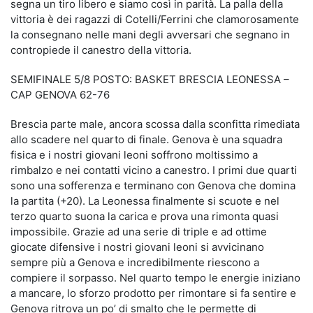
segna un tiro libero e siamo così in parità. La palla della
vittoria è dei ragazzi di Cotelli/Ferrini che clamorosamente
la consegnano nelle mani degli avversari che segnano in
contropiede il canestro della vittoria.
SEMIFINALE 5/8 POSTO: BASKET BRESCIA LEONESSA –
CAP GENOVA 62-76
Brescia parte male, ancora scossa dalla sconfitta rimediata
allo scadere nel quarto di finale. Genova è una squadra
fisica e i nostri giovani leoni soffrono moltissimo a
rimbalzo e nei contatti vicino a canestro. I primi due quarti
sono una sofferenza e terminano con Genova che domina
la partita (+20). La Leonessa finalmente si scuote e nel
terzo quarto suona la carica e prova una rimonta quasi
impossibile. Grazie ad una serie di triple e ad ottime
giocate difensive i nostri giovani leoni si avvicinano
sempre più a Genova e incredibilmente riescono a
compiere il sorpasso. Nel quarto tempo le energie iniziano
a mancare, lo sforzo prodotto per rimontare si fa sentire e
Genova ritrova un po’ di smalto che le permette di