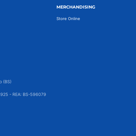
MERCHANDISING
Store Online
o (BS)
050925 - REA: BS-596079