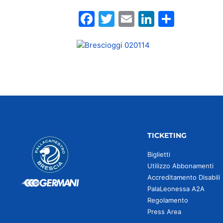
Facebook
Twitter
Email
LinkedIn
Condiv
TICKETING
Biglietti
Utilizzo Abbonamenti
Accreditamento Disabili
PalaLeonessa A2A
Regolamento
Press Area