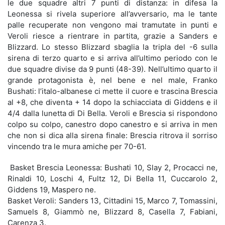
le due squadre altri 7 punti di distanza: in difesa la
Leonessa si rivela superiore all’avversario, ma le tante
palle recuperate non vengono mai tramutate in punti e
Veroli riesce a rientrare in partita, grazie a Sanders e
Blizzard. Lo stesso Blizzard sbaglia la tripla del -6 sulla
sirena di terzo quarto e si arriva all’ultimo periodo con le
due squadre divise da 9 punti (48-39). Nell’ultimo quarto il
grande protagonista è, nel bene e nel male, Franko
Bushati: l’italo-albanese ci mette il cuore e trascina Brescia
al +8, che diventa + 14 dopo la schiacciata di Giddens e il
4/4 dalla lunetta di Di Bella. Veroli e Brescia si rispondono
colpo su colpo, canestro dopo canestro e si arriva in men
che non si dica alla sirena finale: Brescia ritrova il sorriso
vincendo tra le mura amiche per 70-61.
Basket Brescia Leonessa: Bushati 10, Slay 2, Procacci ne,
Rinaldi 10, Loschi 4, Fultz 12, Di Bella 11, Cuccarolo 2,
Giddens 19, Maspero ne.
Basket Veroli: Sanders 13, Cittadini 15, Marco 7, Tomassini,
Samuels 8, Giammò ne, Blizzard 8, Casella 7, Fabiani,
Carenza 3.