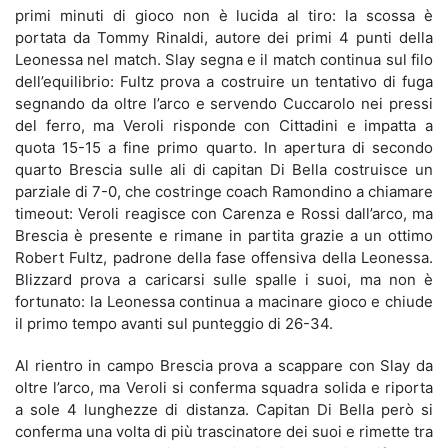
primi minuti di gioco non è lucida al tiro: la scossa è
portata da Tommy Rinaldi, autore dei primi 4 punti della
Leonessa nel match. Slay segna e il match continua sul filo
dell’equilibrio: Fultz prova a costruire un tentativo di fuga
segnando da oltre l’arco e servendo Cuccarolo nei pressi
del ferro, ma Veroli risponde con Cittadini e impatta a
quota 15-15 a fine primo quarto. In apertura di secondo
quarto Brescia sulle ali di capitan Di Bella costruisce un
parziale di 7-0, che costringe coach Ramondino a chiamare
timeout: Veroli reagisce con Carenza e Rossi dall’arco, ma
Brescia è presente e rimane in partita grazie a un ottimo
Robert Fultz, padrone della fase offensiva della Leonessa.
Blizzard prova a caricarsi sulle spalle i suoi, ma non è
fortunato: la Leonessa continua a macinare gioco e chiude
il primo tempo avanti sul punteggio di 26-34.
Al rientro in campo Brescia prova a scappare con Slay da
oltre l’arco, ma Veroli si conferma squadra solida e riporta
a sole 4 lunghezze di distanza. Capitan Di Bella però si
conferma una volta di più trascinatore dei suoi e rimette tra