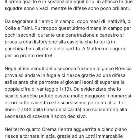
Il primo quarto è in sostanziale equilibrio: in attacco le due
squadre sono vivaci, mentre le difese sono poco brillanti.
Da segnalare il rientro in campo, dopo mesi di inattività, di
Colle e Faini. Purtroppo quest’ultimo rimane in campo per
pochi secondi: durante una penetrazione a canestro si
procura una distorsione alla caviglia che lo terrà in
panchina fino alla fine della partita. A Matteo un augurio
per un pronto rientro!
Negli ultimi minuti della seconda frazione di gioco Brescia
prova ad andare in fuga e ci riesce grazie ad una difesa
asfissiante che permette ai giovani leoni di superare la
doppia cifra di vantaggio (+13). Da evidenziare che lo
scarto sarebbe potuto essere molto maggiore: i numerosi
errori sotto canestro e le scarsissime percentuali ai tiri
liberi (17/34 dalla linea della carità) non consentono alla
Leonessa di scavare il solco decisivo.
Nel terzo quarto Crema rientra agguerrita e piano piano
riesce a tornare in scia, grazie ad un Lotti immarcabile