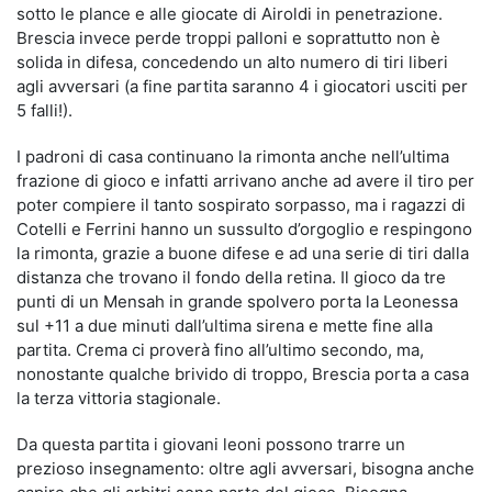
sotto le plance e alle giocate di Airoldi in penetrazione.
Brescia invece perde troppi palloni e soprattutto non è
solida in difesa, concedendo un alto numero di tiri liberi
agli avversari (a fine partita saranno 4 i giocatori usciti per
5 falli!).
I padroni di casa continuano la rimonta anche nell’ultima
frazione di gioco e infatti arrivano anche ad avere il tiro per
poter compiere il tanto sospirato sorpasso, ma i ragazzi di
Cotelli e Ferrini hanno un sussulto d’orgoglio e respingono
la rimonta, grazie a buone difese e ad una serie di tiri dalla
distanza che trovano il fondo della retina. Il gioco da tre
punti di un Mensah in grande spolvero porta la Leonessa
sul +11 a due minuti dall’ultima sirena e mette fine alla
partita. Crema ci proverà fino all’ultimo secondo, ma,
nonostante qualche brivido di troppo, Brescia porta a casa
la terza vittoria stagionale.
Da questa partita i giovani leoni possono trarre un
prezioso insegnamento: oltre agli avversari, bisogna anche