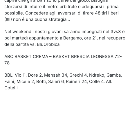
capire che gli arbitri sono parte del gioco. Bisogna
sforzarsi di intuire il metro arbitrale e adeguarsi il prima
possibile. Concedere agli avversari di tirare 48 tiri liberi
(!!!!) non é una buona strategia…
Nel weekend i nostri giovani saranno impegnati nel 3vs3 e
poi martedì appuntamento a Bergamo, ore 21, nel recupero
della partita vs. BluOrobica.
ABC BASKET CREMA – BASKET BRESCIA LEONESSA 72-
78
BBL: Violi1, Dore 2, Mensah 34, Grechi 4, Ndreko, Gamba,
Faini, Micele 2, Botti, Saleri 6, Raineri 24, Colle 4. All.
Cotelli