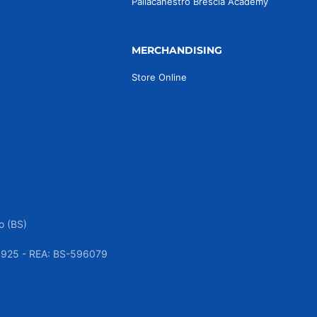
Pallacanestro Brescia Academy
MERCHANDISING
Store Online
o (BS)
050925 - REA: BS-596079