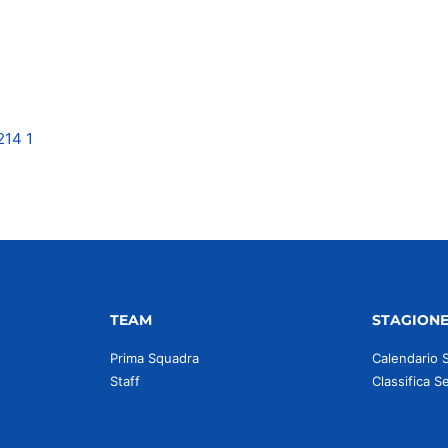
idi
TEAM
STAGION
Prima Squadra
Calendario 
Staff
Classifica S