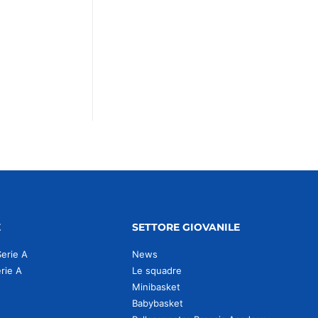
E
SETTORE GIOVANILE
Serie A
News
erie A
Le squadre
Minibasket
Babybasket