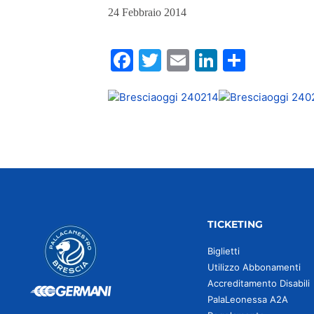
24 Febbraio 2014
Facebook
Twitter
Email
LinkedIn
Condiv
TICKETING
Biglietti
Utilizzo Abbonamenti
Accreditamento Disabili
PalaLeonessa A2A