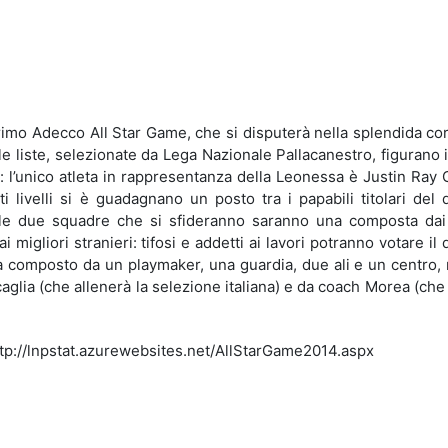
idi
primo Adecco All Star Game, che si disputerà nella splendida co
e liste, selezionate da Lega Nazionale Pallacanestro, figurano i
: l’unico atleta in rappresentanza della Leonessa è Justin Ray
 livelli si è guadagnano un posto tra i papabili titolari del 
o le due squadre che si sfideranno saranno una composta dai 
migliori stranieri: tifosi e addetti ai lavori potranno votare il 
rà composto da un playmaker, una guardia, due ali e un centro,
glia (che allenerà la selezione italiana) e da coach Morea (che
http://lnpstat.azurewebsites.net/AllStarGame2014.aspx