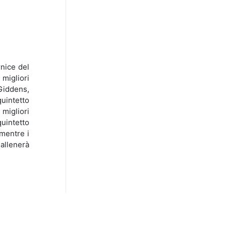
rnice del
 migliori
 Giddens,
quintetto
migliori
quintetto
 mentre i
 allenerà