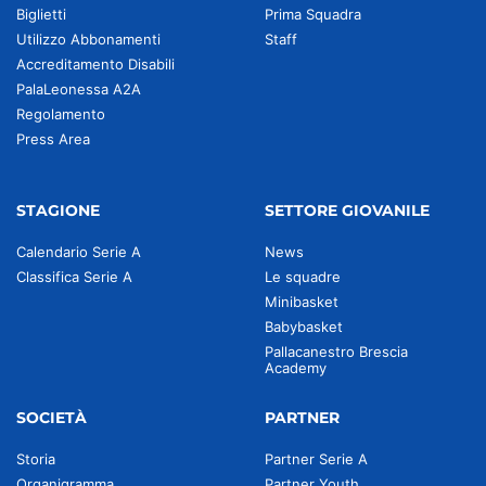
Biglietti
Prima Squadra
Utilizzo Abbonamenti
Staff
Accreditamento Disabili
PalaLeonessa A2A
Regolamento
Press Area
STAGIONE
SETTORE GIOVANILE
Calendario Serie A
News
Classifica Serie A
Le squadre
Minibasket
Babybasket
Pallacanestro Brescia
Academy
SOCIETÀ
PARTNER
Storia
Partner Serie A
Organigramma
Partner Youth