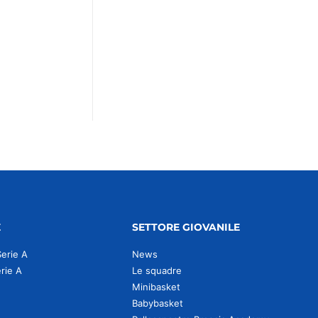
E
SETTORE GIOVANILE
Serie A
News
erie A
Le squadre
Minibasket
Babybasket