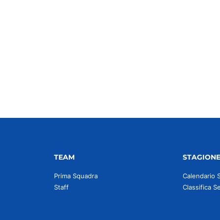
idi
TEAM
STAGION
Prima Squadra
Calendario 
Staff
Classifica S