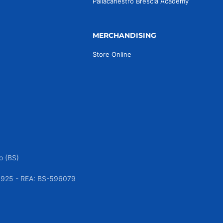
Pallacanestro Brescia Academy
MERCHANDISING
Store Online
o (BS)
050925 - REA: BS-596079