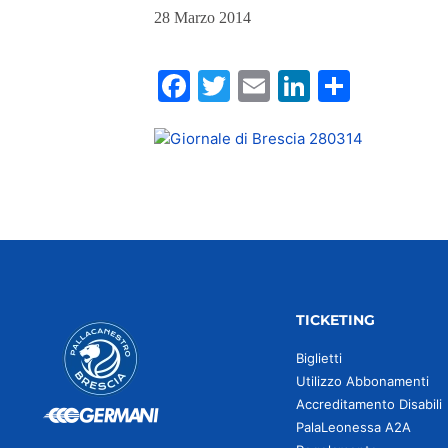
28 Marzo 2014
Facebook
Twitter
Email
LinkedIn
Condiv
TICKETING
Biglietti
Utilizzo Abbonamenti
Accreditamento Disabili
PalaLeonessa A2A