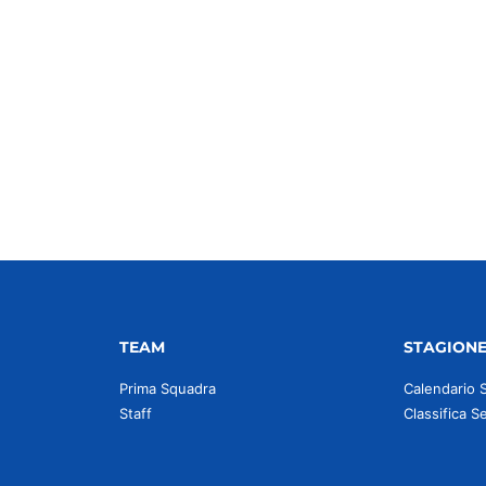
idi
TEAM
STAGION
Prima Squadra
Calendario 
Staff
Classifica S