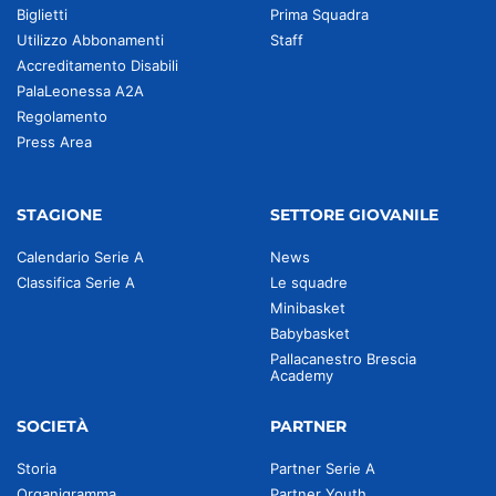
Biglietti
Prima Squadra
Utilizzo Abbonamenti
Staff
Accreditamento Disabili
PalaLeonessa A2A
Regolamento
Press Area
STAGIONE
SETTORE GIOVANILE
Calendario Serie A
News
Classifica Serie A
Le squadre
Minibasket
Babybasket
Pallacanestro Brescia
Academy
SOCIETÀ
PARTNER
Storia
Partner Serie A
Organigramma
Partner Youth