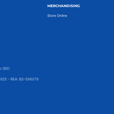
MERCHANDISING
Store Online
o (BS)
050925 - REA: BS-596079