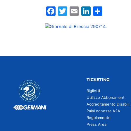
Facebook
Twitter
Email
LinkedIn
Condiv
TICKETING
Biglietti
Utilizzo Abbonamenti
Accreditamento Disabili
PalaLeonessa A2A
Regolamento
Press Area