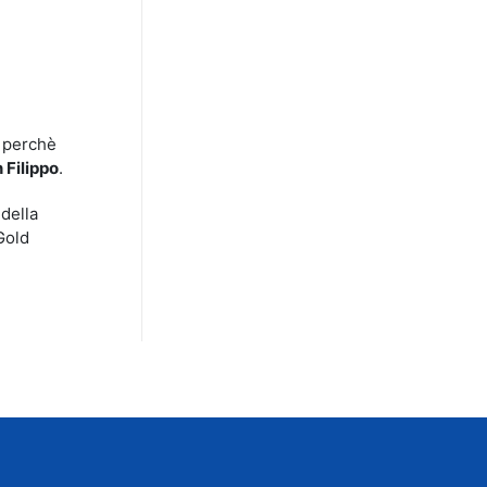
o perchè
 Filippo
.
 della
Gold