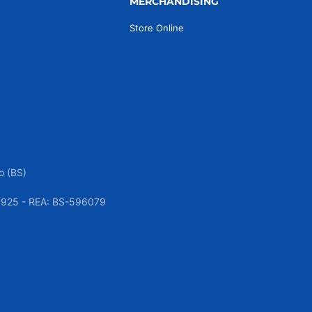
MERCHANDISING
Store Online
o (BS)
050925 - REA: BS-596079