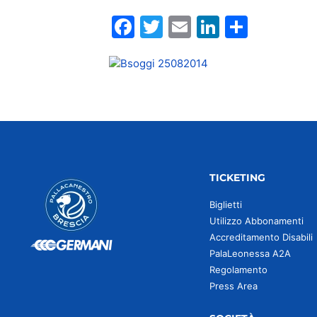
Facebook
Twitter
Email
LinkedIn
Condiv
TICKETING
Biglietti
Utilizzo Abbonamenti
Accreditamento Disabili
PalaLeonessa A2A
Regolamento
Press Area