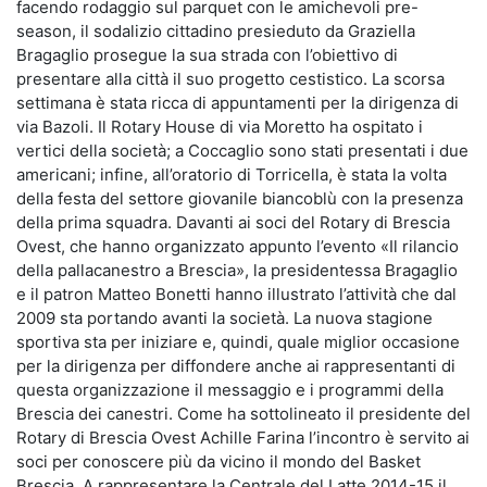
facendo rodaggio sul parquet con le amichevoli pre-
season, il sodalizio cittadino presieduto da Graziella
Bragaglio prosegue la sua strada con l’obiettivo di
presentare alla città il suo progetto cestistico. La scorsa
settimana è stata ricca di appuntamenti per la dirigenza di
via Bazoli. Il Rotary House di via Moretto ha ospitato i
vertici della società; a Coccaglio sono stati presentati i due
americani; infine, all’oratorio di Torricella, è stata la volta
della festa del settore giovanile biancoblù con la presenza
della prima squadra. Davanti ai soci del Rotary di Brescia
Ovest, che hanno organizzato appunto l’evento «Il rilancio
della pallacanestro a Brescia», la presidentessa Bragaglio
e il patron Matteo Bonetti hanno illustrato l’attività che dal
2009 sta portando avanti la società. La nuova stagione
sportiva sta per iniziare e, quindi, quale miglior occasione
per la dirigenza per diffondere anche ai rappresentanti di
questa organizzazione il messaggio e i programmi della
Brescia dei canestri. Come ha sottolineato il presidente del
Rotary di Brescia Ovest Achille Farina l’incontro è servito ai
soci per conoscere più da vicino il mondo del Basket
Brescia. A rappresentare la Centrale del Latte 2014-15 il