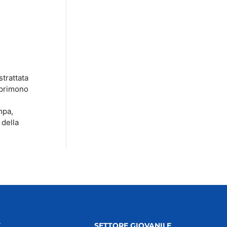
strattata
mprimono
mpa,
 della
E
SETTORE GIOVANILE