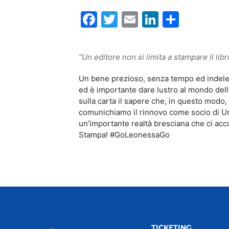
Facebook
Twitter
Email
LinkedIn
Condiv
“Un editore non si limita a stampare il lib
Un bene prezioso, senza tempo ed indelebil
ed è importante dare lustro al mondo del
sulla carta il sapere che, in questo modo
comunichiamo il rinnovo come socio di Un
un’importante realtà bresciana che ci ac
Stampa! #GoLeonessaGo
TICKETING