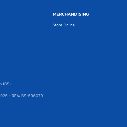
MERCHANDISING
Store Online
o (BS)
050925 - REA: BS-596079