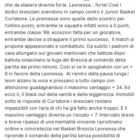
che da stasera diventa forte. Leonessa… forte! Così i
dodici bresciani scendono in campo contro il Junior Basket
Curtatone. Le premesse sono quelle dello scontro per
l’ultimo posto, entrambe le squadre infatti sono a 0 punti,
entrambe classe ’99, eccezion fatta per un giocatore,
entrambe decise a strappare il primo successo. Il match si
propone appassionato e combattuto. Da subito i padroni di
casa allungano sui giovani mantovani che battuta dopo
battuta ostacolano la fuga del Brescia al comando della
partita dal primo minuto. Così si va in spogliatoio con un +
9 in favore della Leonessa. Al rientro dalla pausa lunga i
leoni alzano la voce e pressano a tutto campo con
attenzione guadagnandosi il massimo vantaggio + 24. Ed
ecco li, il black out della vanità e della leggerezza. Immobili
sotto le risposte di Curtatone i bresciani restano
impassibili con l’aria di chi ha già fatto anche troppo. E il
massimo vantaggio diventa un risicato + 7. Intervallo breve
e breve ripasso di una mentalità vincente ripristinano
ordine e concretezza nel Basket Brescia Leonessa che
riprende il comando della partita senza possibilità di