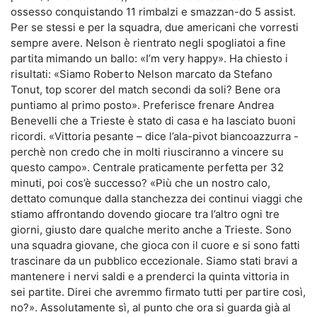
ossesso conquistando 11 rimbalzi e smazzan-do 5 assist.
Per se stessi e per la squadra, due americani che vorresti
sempre avere. Nelson è rientrato negli spogliatoi a fine
partita mimando un ballo: «I’m very happy». Ha chiesto i
risultati: «Siamo Roberto Nelson marcato da Stefano
Tonut, top scorer del match secondi da soli? Bene ora
puntiamo al primo posto». Preferisce frenare Andrea
Benevelli che a Trieste è stato di casa e ha lasciato buoni
ricordi. «Vittoria pesante – dice l’ala-pivot biancoazzurra -
perchè non credo che in molti riusciranno a vincere su
questo campo». Centrale praticamente perfetta per 32
minuti, poi cos’è successo? «Più che un nostro calo,
dettato comunque dalla stanchezza dei continui viaggi che
stiamo affrontando dovendo giocare tra l’altro ogni tre
giorni, giusto dare qualche merito anche a Trieste. Sono
una squadra giovane, che gioca con il cuore e si sono fatti
trascinare da un pubblico eccezionale. Siamo stati bravi a
mantenere i nervi saldi e a prenderci la quinta vittoria in
sei partite. Direi che avremmo firmato tutti per partire così,
no?». Assolutamente sì, al punto che ora si guarda già al