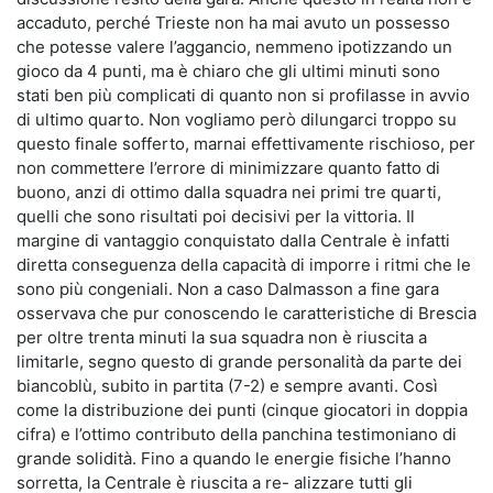
accaduto, perché Trieste non ha mai avuto un possesso
che potesse valere l’aggancio, nemmeno ipotizzando un
gioco da 4 punti, ma è chiaro che gli ultimi minuti sono
stati ben più complicati di quanto non si profilasse in avvio
di ultimo quarto. Non vogliamo però dilungarci troppo su
questo finale sofferto, marnai effettivamente rischioso, per
non commettere l’errore di minimizzare quanto fatto di
buono, anzi di ottimo dalla squadra nei primi tre quarti,
quelli che sono risultati poi decisivi per la vittoria. Il
margine di vantaggio conquistato dalla Centrale è infatti
diretta conseguenza della capacità di imporre i ritmi che le
sono più congeniali. Non a caso Dalmasson a fine gara
osservava che pur conoscendo le caratteristiche di Brescia
per oltre trenta minuti la sua squadra non è riuscita a
limitarle, segno questo di grande personalità da parte dei
biancoblù, subito in partita (7-2) e sempre avanti. Così
come la distribuzione dei punti (cinque giocatori in doppia
cifra) e l’ottimo contributo della panchina testimoniano di
grande solidità. Fino a quando le energie fisiche l’hanno
sorretta, la Centrale è riuscita a re- alizzare tutti gli