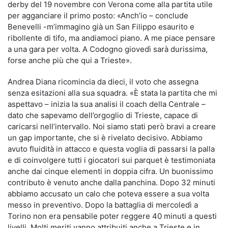
derby del 19 novembre con Verona come alla partita utile
per agganciare il primo posto: «Anch’io – conclude
Benevelli -m’immagino già un San Filippo esaurito e
ribollente di tifo, ma andiamoci piano. A me piace pensare
a una gara per volta. A Codogno giovedì sarà durissima,
forse anche più che qui a Trieste».
Andrea Diana ricomincia da dieci, il voto che assegna
senza esitazioni alla sua squadra. «È stata la partita che mi
aspettavo – inizia la sua analisi il coach della Centrale –
dato che sapevamo dell’orgoglio di Trieste, capace di
caricarsi nell’intervallo. Noi siamo stati però bravi a creare
un gap importante, che si è rivelato decisivo. Abbiamo
avuto fluidità in attacco e questa voglia di passarsi la palla
e di coinvolgere tutti i giocatori sui parquet è testimoniata
anche dai cinque elementi in doppia cifra. Un buonissimo
contributo è venuto anche dalla panchina. Dopo 32 minuti
abbiamo accusato un calo che poteva essere a sua volta
messo in preventivo. Dopo la battaglia di mercoledì a
Torino non era pensabile poter reggere 40 minuti a questi
livelli. Molti meriti vanno attribuiti anche a Trieste e in