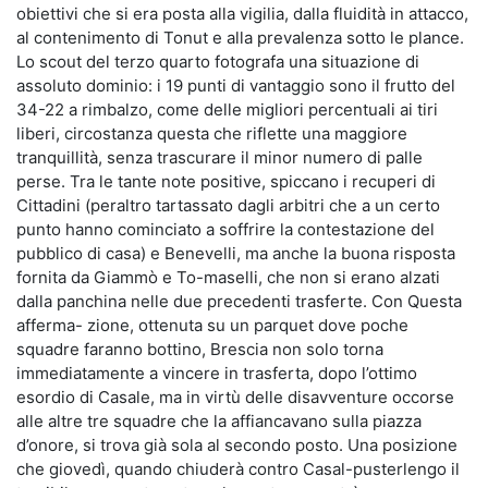
obiettivi che si era posta alla vigilia, dalla fluidità in attacco,
al contenimento di Tonut e alla prevalenza sotto le plance.
Lo scout del terzo quarto fotografa una situazione di
assoluto dominio: i 19 punti di vantaggio sono il frutto del
34-22 a rimbalzo, come delle migliori percentuali ai tiri
liberi, circostanza questa che riflette una maggiore
tranquillità, senza trascurare il minor numero di palle
perse. Tra le tante note positive, spiccano i recuperi di
Cittadini (peraltro tartassato dagli arbitri che a un certo
punto hanno cominciato a soffrire la contestazione del
pubblico di casa) e Benevelli, ma anche la buona risposta
fornita da Giammò e To-maselli, che non si erano alzati
dalla panchina nelle due precedenti trasferte. Con Questa
afferma- zione, ottenuta su un parquet dove poche
squadre faranno bottino, Brescia non solo torna
immediatamente a vincere in trasferta, dopo l’ottimo
esordio di Casale, ma in virtù delle disavventure occorse
alle altre tre squadre che la affiancavano sulla piazza
d’onore, si trova già sola al secondo posto. Una posizione
che giovedì, quando chiuderà contro Casal-pusterlengo il