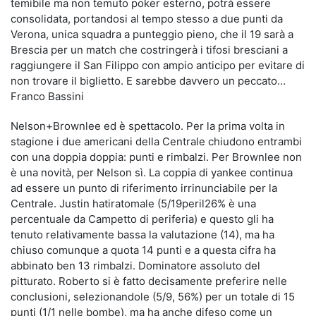
temibile ma non temuto poker esterno, potrà essere
consolidata, portandosi al tempo stesso a due punti da
Verona, unica squadra a punteggio pieno, che il 19 sarà a
Brescia per un match che costringerà i tifosi bresciani a
raggiungere il San Filippo con ampio anticipo per evitare di
non trovare il biglietto. E sarebbe davvero un peccato…
Franco Bassini
Nelson+Brownlee ed è spettacolo. Per la prima volta in
stagione i due americani della Centrale chiudono entrambi
con una doppia doppia: punti e rimbalzi. Per Brownlee non
è una novità, per Nelson sì. La coppia di yankee continua
ad essere un punto di riferimento irrinunciabile per la
Centrale. Justin hatiratomale (5/19peril26% è una
percentuale da Campetto di periferia) e questo gli ha
tenuto relativamente bassa la valutazione (14), ma ha
chiuso comunque a quota 14 punti e a questa cifra ha
abbinato ben 13 rimbalzi. Dominatore assoluto del
pitturato. Roberto si è fatto decisamente preferire nelle
conclusioni, selezionandole (5/9, 56%) per un totale di 15
punti (1/1 nelle bombe), ma ha anche difeso come un