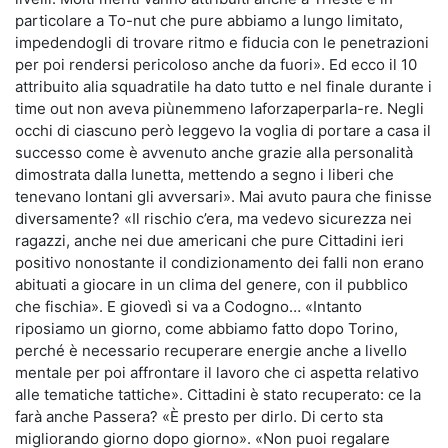
particolare a To-nut che pure abbiamo a lungo limitato,
impedendogli di trovare ritmo e fiducia con le penetrazioni
per poi rendersi pericoloso anche da fuori». Ed ecco il 10
attribuito alia squadratile ha dato tutto e nel finale durante i
time out non aveva piùnemmeno laforzaperparla-re. Negli
occhi di ciascuno però leggevo la voglia di portare a casa il
successo come è avvenuto anche grazie alla personalità
dimostrata dalla lunetta, mettendo a segno i liberi che
tenevano lontani gli avversari». Mai avuto paura che finisse
diversamente? «Il rischio c’era, ma vedevo sicurezza nei
ragazzi, anche nei due americani che pure Cittadini ieri
positivo nonostante il condizionamento dei falli non erano
abituati a giocare in un clima del genere, con il pubblico
che fischia». E giovedì si va a Codogno… «Intanto
riposiamo un giorno, come abbiamo fatto dopo Torino,
perché è necessario recuperare energie anche a livello
mentale per poi affrontare il lavoro che ci aspetta relativo
alle tematiche tattiche». Cittadini è stato recuperato: ce la
farà anche Passera? «È presto per dirlo. Di certo sta
migliorando giorno dopo giorno». «Non puoi regalare