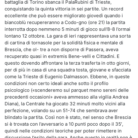
battaglia di Torino sbanca il PalaRubini di Trieste,
conquistando la quinta vittoria in sei partite. Un record
eccellente che può essere migliorato giovedì quando i
biancoblù recupereranno a Codo-gno (ore 21) la partita
interrotta dopo nemmeno 5 minuti di gioco sull’8-8 l’ormai
lontano 12 ottobre. La gara di ieri rappresentava una sorta
di cartina di tornasole per la solidità fisica e mentale di
Brescia, che ol- tre a non disporre di Passera, aveva
recuperato quasi in extremis Bene-velli e Cittadini. E
questo dovendo affrontare la terza trasferta in otto giorni,
per di più in casa di una squadra tosta, giovane e sfacciata
come la Trieste di Eugenio Dalmasson. Ebbene, in queste
condizioni non certo ideali anche sotto il profilo
psicologico («scenderemo sul parquet meno sereni delle
precedenti occasioni» aveva ammesso alla vigilia Andrea
Diana), la Centrale ha giocato 32 minuti molto vicini alla
perfezione, volando su un 51-74 che sembrava aver
blindato la partita. Così non è stato, nel senso che Brescia
si è trovata con l’avversario a 10 punti poco dopo il 35′,
quindi nelle condizioni teoriche per poter rimettere in
discussione l’esito della gara. Anche questo in realtà non è