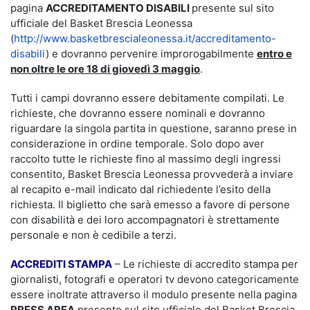
pagina
ACCREDITAMENTO DISABILI
presente sul sito
ufficiale del Basket Brescia Leonessa
(
http://www.basketbrescialeonessa.it/accreditamento-
disabili
) e dovranno pervenire improrogabilmente
entro e
non oltre le ore 18 di giovedì 3 maggio
.
Tutti i campi dovranno essere debitamente compilati. Le
richieste, che dovranno essere nominali e dovranno
riguardare la singola partita in questione, saranno prese in
considerazione in ordine temporale. Solo dopo aver
raccolto tutte le richieste fino al massimo degli ingressi
consentito, Basket Brescia Leonessa provvederà a inviare
al recapito e-mail indicato dal richiedente l’esito della
richiesta. Il biglietto che sarà emesso a favore di persone
con disabilità e dei loro accompagnatori è strettamente
personale e non è cedibile a terzi.
ACCREDITI STAMPA
– Le richieste di accredito stampa per
giornalisti, fotografi e operatori tv devono categoricamente
essere inoltrate attraverso il modulo presente nella pagina
PRESS AREA
presente sul sito ufficiale del Basket Brescia