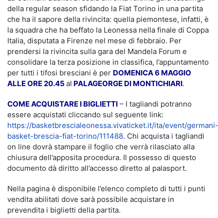
della regular season sfidando la Fiat Torino in una partita
che ha il sapore della rivincita: quella piemontese, infatti, è
la squadra che ha beffato la Leonessa nella finale di Coppa
Italia, disputata a Firenze nel mese di febbraio. Per
prendersi la rivincita sulla gara del Mandela Forum e
consolidare la terza posizione in classifica, l’appuntamento
per tutti i tifosi bresciani è per
DOMENICA 6 MAGGIO
ALLE ORE 20.45
al
PALAGEORGE DI MONTICHIARI
.
COME ACQUISTARE I BIGLIETTI
– I tagliandi potranno
essere acquistati cliccando sul seguente link:
https://basketbrescialeonessa.vivaticket.it/ita/event/germani
basket-brescia-fiat-torino/111488
. Chi acquista i tagliandi
on line dovrà stampare il foglio che verrà rilasciato alla
chiusura dell’apposita procedura. Il possesso di questo
documento dà diritto all’accesso diretto al palasport.
Nella pagina è disponibile l’elenco completo di tutti i punti
vendita abilitati dove sarà possibile acquistare in
prevendita i biglietti della partita.