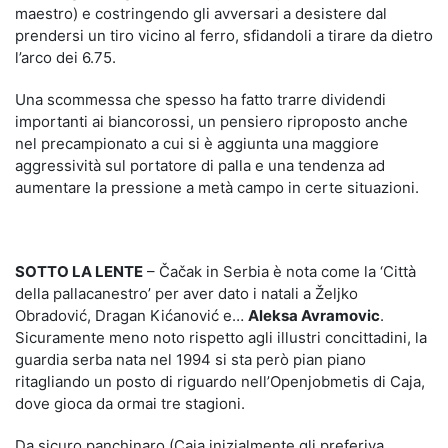
maestro) e costringendo gli avversari a desistere dal
prendersi un tiro vicino al ferro, sfidandoli a tirare da dietro
l’arco dei 6.75.
Una scommessa che spesso ha fatto trarre dividendi
importanti ai biancorossi, un pensiero riproposto anche
nel precampionato a cui si è aggiunta una maggiore
aggressività sul portatore di palla e una tendenza ad
aumentare la pressione a metà campo in certe situazioni.
SOTTO LA LENTE
– Čačak in Serbia è nota come la ‘Città
della pallacanestro’ per aver dato i natali a Željko
Obradović, Dragan Kićanović e…
Aleksa Avramovic
.
Sicuramente meno noto rispetto agli illustri concittadini, la
guardia serba nata nel 1994 si sta però pian piano
ritagliando un posto di riguardo nell’Openjobmetis di Caja,
dove gioca da ormai tre stagioni.
Da sicuro panchinaro (Caja inizialmente gli preferiva