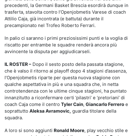
precedenti, la Germani Basket Brescia esordirà dunque in
trasferta, stavolta contro l’Openjobmetis Varese di coach
Attilio Caja, già incontrata (e battuta) durante il
precampionato nel Trofeo Roberto Ferrari.
In palio ci saranno i primi preziosissimi punti e la voglia di
riscatto per entrambe le squadre renderà ancora più
avvincente la disputa per aggiudicarseli.
IL ROSTER –
Dopo il sesto posto della passata stagione,
che è valso il ritorno ai playoff dopo 4 stagioni d’assenza,
l’Openjobmetis riparte per questa nuova stagione con
qualche aspettativa in più e una squadra che, in netta
controtendenza con le ultime cinque stagioni, ha puntato
innanzitutto a riconfermare certi ‘pilastri’ e ‘pretoriani’ di
coach Caja come il centro
Tyler Cain
,
Giancarlo Ferrero
e
soprattutto
Aleksa Avramovic,
guardia titolare della
squadra.
A loro si sono aggiunti
Ronald Moore
, play vecchio stile e