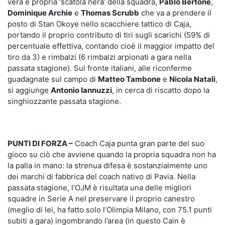
vera e propria ‘scatola nera’ della squadra,
Pablo Bertone
,
Dominique Archie
e
Thomas Scrubb
che va a prendere il
posto di Stan Okoye nello scacchiere tattico di Caja,
portando il proprio contributo di tiri sugli scarichi (59% di
percentuale effettiva, contando cioè il maggior impatto del
tiro da 3) e rimbalzi (6 rimbalzi arpionati a gara nella
passata stagione). Sul fronte italiani, alle riconferme
guadagnate sul campo di
Matteo Tambone
e
Nicola Natali
,
si aggiunge
Antonio Iannuzzi
, in cerca di riscatto dopo la
singhiozzante passata stagione.
PUNTI DI FORZA –
Coach Caja punta gran parte del suo
gioco su ciò che avviene quando la propria squadra non ha
la palla in mano: la strenua difesa è sostanzialmente uno
dei marchi di fabbrica del coach nativo di Pavia. Nella
passata stagione, l’OJM è risultata una delle migliori
squadre in Serie A nel preservare il proprio canestro
(meglio di lei, ha fatto solo l’Olimpia Milano, con 75.1 punti
subiti a gara) ingombrando l’area (in questo Cain è