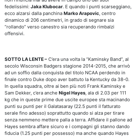
fedelissimi:
Jaka Klubocar
. E quando i punti scarseggiano,
ecco alzarsi dalla panchina
Marko Arapovic
, centro
dinamico di 206 centimetri, in grado di segnare sia
“rollando” verso canestro sia recuperando rimbalzi
offensivi.
SOTTO LA LENTE –
C’era una volta la “Kaminsky Band”, al
secolo Wisconsin Badgers stagione 2014-2015, che arrivò
ad un soffio dalla conquista del titolo NCAA perdendo in
finale contro Duke dopo aver battuto la Kentucky da 38-0.
In quella squadra, oltre ai ben più noti Frank Kaminsky e
Sam Dekker, c’era anche
Nigel Hayes
, ala di 2.03 per 111
kg che in queste prime due uscite europee sta macinando
punti su punti per il Galatasaray (22.5 punti il fatturato
serale fino adesso) soprattutto quando si alza per tirare
senza nemmeno mettere palla a terra. Affidare il pallone ad
Hayes sembra affare sicuro e i compagni gli stanno dando
fiducia (1.25 punti per possesso) ma anche quando Hayes