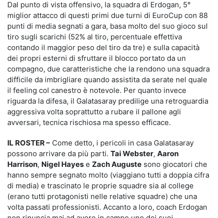
Dal punto di vista offensivo, la squadra di Erdogan, 5°
miglior attacco di questi primi due turni di EuroCup con 88
punti di media segnati a gara, basa molto del suo gioco sul
tiro sugli scarichi (52% al tiro, percentuale effettiva
contando il maggior peso del tiro da tre) e sulla capacità
dei propri esterni di sfruttare il blocco portato da un
compagno, due caratteristiche che la rendono una squadra
difficile da imbrigliare quando assistita da serate nel quale
il feeling col canestro è notevole. Per quanto invece
riguarda la difesa, il Galatasaray predilige una retroguardia
aggressiva volta soprattutto a rubare il pallone agli
avversari, tecnica rischiosa ma spesso efficace.
IL ROSTER –
Come detto, i pericoli in casa Galatasaray
possono arrivare da più parti.
Tai Webster
,
Aaron
Harrison
,
Nigel Hayes
e
Zach Auguste
sono giocatori che
hanno sempre segnato molto (viaggiano tutti a doppia cifra
di media) e trascinato le proprie squadre sia al college
(erano tutti protagonisti nelle relative squadre) che una
volta passati professionisti. Accanto a loro, coach Erdogan
non rinuncia mai ad avere in campo uno dei suoi