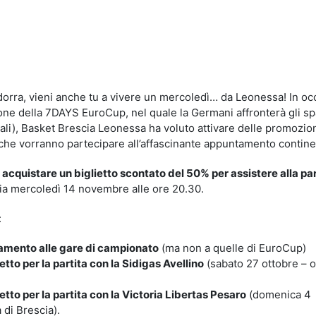
idi
ra, vieni anche tu a vivere un mercoledì… da Leonessa! In oc
ione della 7DAYS EuroCup, nel quale la Germani affronterà gli sp
ali), Basket Brescia Leonessa ha voluto attivare delle promozio
ati che vorranno partecipare all’affascinante appuntamento contine
di acquistare un biglietto scontato del 50% per assistere alla par
cia mercoledì 14 novembre alle ore 20.30.
:
amento alle gare di campionato
(ma non a quelle di EuroCup)
tto per la partita con la Sidigas Avellino
(sabato 27 ottobre – 
tto per la partita con la Victoria Libertas Pesaro
(domenica 4
di Brescia).