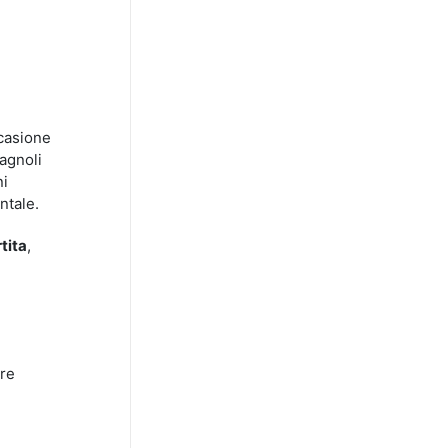
casione
agnoli
ni
ntale.
tita
,
ore