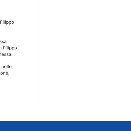
Filippo
essa
n Filippo
onessa
 nello
ione,