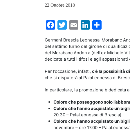
22 Ottobre 2018
Facebook
Twitter
Email
LinkedIn
Condiv
Germani Brescia Leonessa-Morabanc Andor
del settimo turno del girone di qualificaz
del Morabanc Andorra (dell’ex Michele Vit
dedicate a tutti i tifosi e agli appassion
Per l’occasione, infatti,
c’è la possibilità 
che si disputerà al PalaLeonessa di Bres
In particolare, la promozione è dedicata a
Coloro che posseggono solo l’abbon
Coloro che hanno acquistato un biglie
20.30 – PalaLeonessa di Brescia)
Coloro che hanno acquistato un biglie
novembre – ore 17.00 – PalaLeonessa 