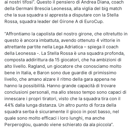
ai nostri tifosi”. Questo il pensiero di Andrea Diana, coach
della Germani Brescia Leonessa, alla viglia del big match
che la sua squadra si appresta a disputare con la Stella
Rossa, squadra leader del Girone A di EuroCup.
“Affrontiamo la capolista del nostro girone, che oltretutto in
questo è ancora imbattuta, avendo ottenuto 4 vittorie in
altrettante partite nella Lega Adriatica – spiega il coach
della Leonessa -. La Stella Rossa è una squadra profonda,
composta addirittura da 15 giocatori, che ha ambizioni di
alto livello. Ragland, un giocatore che conosciamo molto
bene in Italia, e Baron sono due guardie di primissimo
livello, che amano alzare il ritmo della gara appena ne
hanno la possibilità. Hanno grande capacità di trovare
conclusioni personali, ma allo stesso tempo sono capaci di
innescare i propri tiratori, visto che la squadra tira con il
44% dalla lunga distanza. Un altro punto di forza della
squadra serba è sicuramente il gioco in post basso, nel
quale sono molto efficaci i loro lunghi, ma anche
Perperoglou, quando viene schierato da ala piccola”.