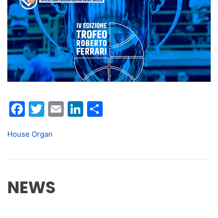
Facebook
Twitter
Email
LinkedIn
Condividi
House Organ
NEWS