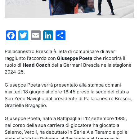
Facebook
Twitter
Email
LinkedIn
Condividi
Pallacanestro Brescia è lieta di comunicare di aver
raggiunto l’accordo con
Giuseppe Poeta
che ricoprirà il
ruolo di
Head Coach
della Germani Brescia nella stagione
2024-25.
Giuseppe Poeta verrà presentato alla stampa domani
martedì 18 giugno alle ore 16:45 preso la sede del club a
San Zeno Naviglio dal presidente di Pallacanestro Brescia,
Graziella Bragaglio.
Giuseppe Poeta, nato a Battipaglia il 12 settembre 1985,
nel corso della sua carriera di giocatore ha giocato a
Salerno, Veroli, ha debuttato in Serie A a Teramo e poi è
stato alla Virtus Bologna, al Baskonia e al Manresa in