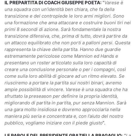
IL PREPARTITA DI COACH GIUSEPPE POETA:
“
Varese è
una squadra con un’identità ben chiara, che fa della
transizione e del contropiede le loro armi migliori. Sono
una formazione che ama attaccare e costruire buoni tiri nei
primi 8 secondi di azione. Sarà fondamentale la nostra
transizione difensiva, che, prima di tutto, dovrà partire da
un attacco equilibrato che non porti a palloni persi. Questa
rappresenta la chiave della partita. Hanno due guardie
estremamente pericolose come Mannion ed Hands e
presentano un roster articolato sulla loro capacità di
creare una conclusione personale o per i compagni, così
come sulla loro abilità di giocare ad un ritmo elevato. Se
riusciremo a portare la partita sui nostri binari, avremo
ampie possibilità di vincere. Varese è una squadra che ha
sfruttato la preseason per definire la propria identità,
migliorando di partita in partita, pur senza Mannion. Sarà
una gara molto insidiosa e dovremo approcciarla nella
maniera più seria e concentrata e, con l’aiuto del nostro
pubblico, vogliamo iniziare con il piede giusto
”.
LE PAROLE DEL PRESIDENTE GRAZIELLA BRAGAGLIO
: “
La