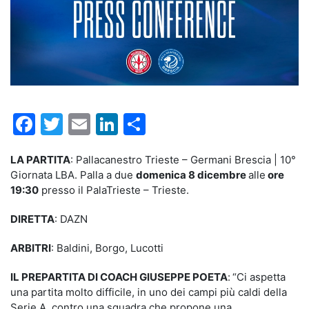
Facebook
Twitter
Email
LinkedIn
Condividi
LA PARTITA
: Pallacanestro Trieste – Germani Brescia | 10°
Giornata LBA. Palla a due
domenica 8 dicembre
alle
ore
19:30
presso il PalaTrieste – Trieste.
DIRETTA
: DAZN
ARBITRI
: Baldini, Borgo, Lucotti
IL PREPARTITA DI COACH GIUSEPPE POETA
:
“Ci aspetta
una partita molto difficile, in uno dei campi più caldi della
Serie A, contro una squadra che propone una