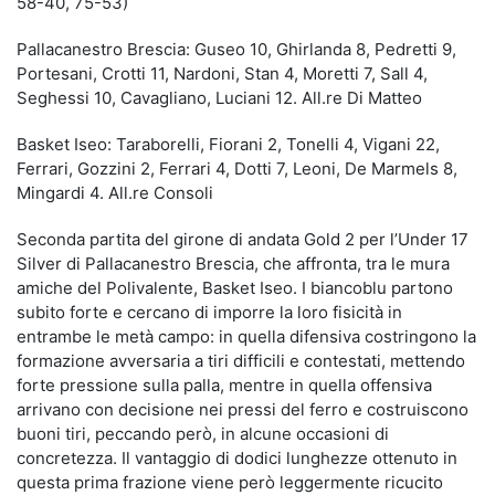
58-40, 75-53)
Pallacanestro Brescia: Guseo 10, Ghirlanda 8, Pedretti 9,
Portesani, Crotti 11, Nardoni, Stan 4, Moretti 7, Sall 4,
Seghessi 10, Cavagliano, Luciani 12. All.re Di Matteo
Basket Iseo: Taraborelli, Fiorani 2, Tonelli 4, Vigani 22,
Ferrari, Gozzini 2, Ferrari 4, Dotti 7, Leoni, De Marmels 8,
Mingardi 4. All.re Consoli
Seconda partita del girone di andata Gold 2 per l’Under 17
Silver di Pallacanestro Brescia, che affronta, tra le mura
amiche del Polivalente, Basket Iseo. I biancoblu partono
subito forte e cercano di imporre la loro fisicità in
entrambe le metà campo: in quella difensiva costringono la
formazione avversaria a tiri difficili e contestati, mettendo
forte pressione sulla palla, mentre in quella offensiva
arrivano con decisione nei pressi del ferro e costruiscono
buoni tiri, peccando però, in alcune occasioni di
concretezza. Il vantaggio di dodici lunghezze ottenuto in
questa prima frazione viene però leggermente ricucito