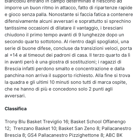
biancoblu entrano in campo determinati e riescono ad
imporre un buon ritmo in attacco, fatto di ripartenze rapide
e gioco senza palla. Nonostante si faccia fatica a contenere
difensivamente alcuni avversari e soprattutto si sprechino
tantissime occasioni di dilatare il vantaggio, i bresciani
chiudono il primo tempo avanti di 9 lunghezze dopo un
secondo quarto sottotono. Al rientro dagli spogliatoi, una
serie di buone difese, concluse da transizioni veloci, porta
al +14 e al timeout dei padroni di casa. Il terzo quarto da lì
in avanti però è una giostra di sostituzioni; i ragazzi di
Brescia infatti perdono smalto e concentrazione e dalla
panchina non arriva il supporto richiesto. Alla fine si trova
la quadra e gli ultimi 10 minuti sono tutti di marca ospite,
che ne hanno di più e concedono solo 2 punti agli
avversari.
Classifica
Trony Blu Basket Treviglio 16; Basket School Offanengo
12; Trenzano Basket 10; Basket San Zeno 8; Pallacanestro
Brescia 8; GS4 Pallacanestro Pizzighettone 8; ABC BK