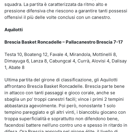
squadra. La partita è caratterizzata da ritmo alto e
pressione difensiva che riescono a garantire tanti possessi
offensivi il più delle volte conclusi con un canestro.
Aquilotti
Brescia Basket Roncadelle – Pallacanestro Brescia 7-17
Testa 10, Boateng 12, Favale 4, Mirandola, Mottinelli 8,
Dimayuga 6, Lanza 8, Cabungcal 4, Currà, Alovisi 4, Dalisay
1, Abate 8
Ultima partita del girone di classificazione, gli Aquilotti
affrontano Brescia Basket Roncadelle. Brescia parte bene
in attacco con tanti passaggi e gioco corale, anche se
sbaglia un po’ troppi canestri facili; vince i primi 2 tempini
abbastanza agevolmente. Poi però, nonostante 1 solo
tempino pareggiato e gli altri vinti, i biancoblu giocano con
troppa superficialità e soprattutto non difendono bene,
facendosi battere nell’uno contro uno e spesso in ritardo in
difesa. Ora Brescia approda nel girone élite, il livello di