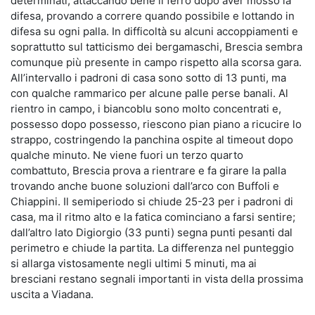
determinati, attaccando bene il ferro dopo aver mosso la
difesa, provando a correre quando possibile e lottando in
difesa su ogni palla. In difficoltà su alcuni accoppiamenti e
soprattutto sul tatticismo dei bergamaschi, Brescia sembra
comunque più presente in campo rispetto alla scorsa gara.
All’intervallo i padroni di casa sono sotto di 13 punti, ma
con qualche rammarico per alcune palle perse banali. Al
rientro in campo, i biancoblu sono molto concentrati e,
possesso dopo possesso, riescono pian piano a ricucire lo
strappo, costringendo la panchina ospite al timeout dopo
qualche minuto. Ne viene fuori un terzo quarto
combattuto, Brescia prova a rientrare e fa girare la palla
trovando anche buone soluzioni dall’arco con Buffoli e
Chiappini. Il semiperiodo si chiude 25-23 per i padroni di
casa, ma il ritmo alto e la fatica cominciano a farsi sentire;
dall’altro lato Digiorgio (33 punti) segna punti pesanti dal
perimetro e chiude la partita. La differenza nel punteggio
si allarga vistosamente negli ultimi 5 minuti, ma ai
bresciani restano segnali importanti in vista della prossima
uscita a Viadana.