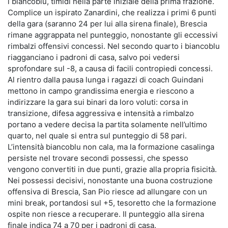
i biancoblu, timidi nella parte iniziale della prima frazione.
Complice un ispirato Zanardini, che realizza i primi 6 punti
della gara (saranno 24 per lui alla sirena finale), Brescia
rimane aggrappata nel punteggio, nonostante gli eccessivi
rimbalzi offensivi concessi. Nel secondo quarto i biancoblu
riagganciano i padroni di casa, salvo poi vedersi
sprofondare sul -8, a causa di facili contropiedi concessi.
Al rientro dalla pausa lunga i ragazzi di coach Guindani
mettono in campo grandissima energia e riescono a
indirizzare la gara sui binari da loro voluti: corsa in
transizione, difesa aggressiva e intensità a rimbalzo
portano a vedere decisa la partita solamente nell’ultimo
quarto, nel quale si entra sul punteggio di 58 pari.
L’intensità biancoblu non cala, ma la formazione casalinga
persiste nel trovare secondi possessi, che spesso
vengono convertiti in due punti, grazie alla propria fisicità.
Nei possessi decisivi, nonostante una buona costruzione
offensiva di Brescia, San Pio riesce ad allungare con un
mini break, portandosi sul +5, tesoretto che la formazione
ospite non riesce a recuperare. Il punteggio alla sirena
finale indica 74 a 70 per i padroni di casa.