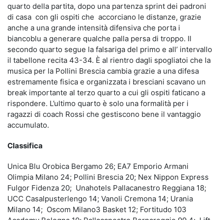
quarto della partita, dopo una partenza sprint dei padroni
di casa con gli ospiti che accorciano le distanze, grazie
anche a una grande intensità difensiva che porta i
biancoblu a generare qualche palla persa di troppo. Il
secondo quarto segue la falsariga del primo e all’ intervallo
il tabellone recita 43-34. È al rientro dagli spogliatoi che la
musica per la Pollini Brescia cambia grazie a una difesa
estremamente fisica e organizzata i bresciani scavano un
break importante al terzo quarto a cui gli ospiti faticano a
rispondere. L’ultimo quarto è solo una formalità per i
ragazzi di coach Rossi che gestiscono bene il vantaggio
accumulato.
Classifica
Unica Blu Orobica Bergamo 26; EA7 Emporio Armani
Olimpia Milano 24; Pollini Brescia 20; Nex Nippon Express
Fulgor Fidenza 20; Unahotels Pallacanestro Reggiana 18;
UCC Casalpusterlengo 14; Vanoli Cremona 14; Urania
Milano 14; Oscom Milano3 Basket 12; Fortitudo 103