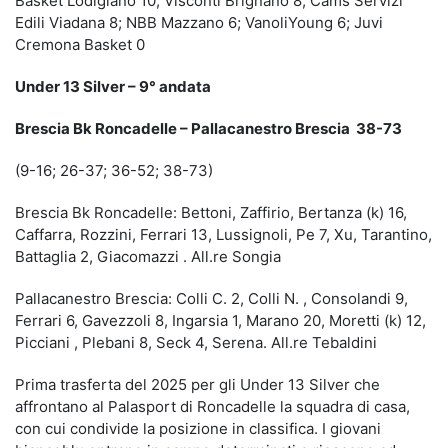
Basket Lodigiano 10; Visconti Brignano 8; Cams Servizi
Edili Viadana 8; NBB Mazzano 6; VanoliYoung 6; Juvi
Cremona Basket 0
Under 13 Silver – 9° andata
Brescia Bk Roncadelle – Pallacanestro Brescia 38-73
(9-16; 26-37; 36-52; 38-73)
Brescia Bk Roncadelle: Bettoni, Zaffirio, Bertanza (k) 16,
Caffarra, Rozzini, Ferrari 13, Lussignoli, Pe 7, Xu, Tarantino,
Battaglia 2, Giacomazzi . All.re Songia
Pallacanestro Brescia: Colli C. 2, Colli N. , Consolandi 9,
Ferrari 6, Gavezzoli 8, Ingarsia 1, Marano 20, Moretti (k) 12,
Picciani , Plebani 8, Seck 4, Serena. All.re Tebaldini
Prima trasferta del 2025 per gli Under 13 Silver che
affrontano al Palasport di Roncadelle la squadra di casa,
con cui condivide la posizione in classifica. I giovani