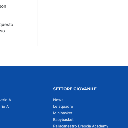
ason
 questo
oso
E
SETTORE GIOVANILE
Serie A
News
erie A
Le squadre
Minibasket
Babybasket
Pallacanestro Brescia Academy