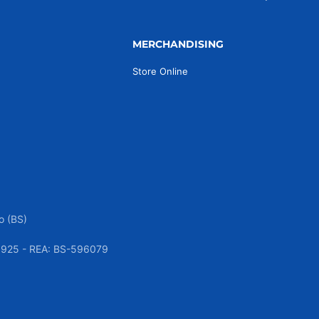
MERCHANDISING
Store Online
o (BS)
050925 - REA: BS-596079