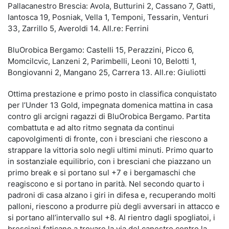
Pallacanestro Brescia: Avola, Butturini 2, Cassano 7, Gatti,
Iantosca 19, Posniak, Vella 1, Temponi, Tessarin, Venturi
33, Zarrillo 5, Averoldi 14. All.re: Ferrini
BluOrobica Bergamo: Castelli 15, Perazzini, Picco 6,
Momcilcvic, Lanzeni 2, Parimbelli, Leoni 10, Belotti 1,
Bongiovanni 2, Mangano 25, Carrera 13. All.re: Giuliotti
Ottima prestazione e primo posto in classifica conquistato
per l’Under 13 Gold, impegnata domenica mattina in casa
contro gli arcigni ragazzi di BluOrobica Bergamo. Partita
combattuta e ad alto ritmo segnata da continui
capovolgimenti di fronte, con i bresciani che riescono a
strappare la vittoria solo negli ultimi minuti. Primo quarto
in sostanziale equilibrio, con i bresciani che piazzano un
primo break e si portano sul +7 e i bergamaschi che
reagiscono e si portano in parità. Nel secondo quarto i
padroni di casa alzano i giri in difesa e, recuperando molti
palloni, riescono a produrre più degli avversari in attacco e
si portano all’intervallo sul +8. Al rientro dagli spogliatoi, i
bresciani faticano a trovare la via del canestro contro la