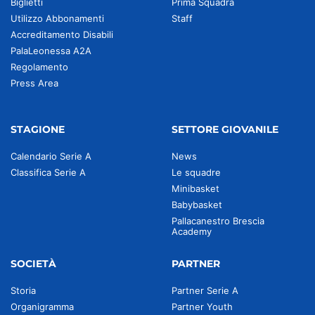
Biglietti
Prima Squadra
Utilizzo Abbonamenti
Staff
Accreditamento Disabili
PalaLeonessa A2A
Regolamento
Press Area
STAGIONE
SETTORE GIOVANILE
Calendario Serie A
News
Classifica Serie A
Le squadre
Minibasket
Babybasket
Pallacanestro Brescia
Academy
SOCIETÀ
PARTNER
Storia
Partner Serie A
Organigramma
Partner Youth