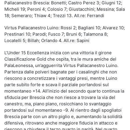
Pallacanestro Brescia: Bonetti; Castro Perez 3; Giugni 12;
Micheli 19; Peroni 4; Colosio 7; Giustacchini; Messina; Sala
18; Semeraro; Thiaw 4; Trezzi 13. All.re: Ferrandi
Virtus Pallacanestro Luino: Rossi 2; Bagliani 10; Alvarez 10;
Prestinari 10; Parodi; Fusco 7; Bruni 6; Talamona 8;
Locatelli 5; Billah; Orlando 4. All.re: Sapini
L’Under 15 Eccellenza inizia con una vittoria il girone
Classificazione Gold che ospita, tra le mura amiche del
PalaLeonessa, un’agguerrita Virtus Pallacanestro Luino.
Partenza dalle polveri bagnate per i casalinghi che non
riescono a concretizzare i vantaggi presi, mentre Luino
parte subito forte e scava il parziale portandosi sul
momentaneo +14. All’inizio del secondo quarto continua la
sfiducia per Brescia che non riesce a trovare la via del
canestro, ma, piano piano, rosicchiano lo svantaggio
portandosi sul momentaneo -9. Al rientro dagli spogliatoi
Brescia parte con un altro piglio e, aumentando la solidità
difensiva, ritrovano anche maggiore fiducia in attacco e
riescono a chiudere il terzo quarto in parità. Nel quarto