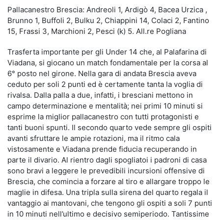
Pallacanestro Brescia: Andreoli 1, Ardigò 4, Bacea Urzica ,
Brunno 1, Buffoli 2, Bulku 2, Chiappini 14, Colaci 2, Fantino
15, Frassi 3, Marchioni 2, Pesci (k) 5. All.re Pogliana
Trasferta importante per gli Under 14 che, al Palafarina di
Viadana, si giocano un match fondamentale per la corsa al
6° posto nel girone. Nella gara di andata Brescia aveva
ceduto per soli 2 punti ed è certamente tanta la voglia di
rivalsa. Dalla palla a due, infatti, i bresciani mettono in
campo determinazione e mentalità; nei primi 10 minuti si
esprime la miglior pallacanestro con tutti protagonisti e
tanti buoni spunti. Il secondo quarto vede sempre gli ospiti
avanti sfruttare le ampie rotazioni, ma il ritmo cala
vistosamente e Viadana prende fiducia recuperando in
parte il divario. Al rientro dagli spogliatoi i padroni di casa
sono bravi a leggere le prevedibili incursioni offensive di
Brescia, che comincia a forzare al tiro e allargare troppo le
maglie in difesa. Una tripla sulla sirena del quarto regala il
vantaggio ai mantovani, che tengono gli ospiti a soli 7 punti
in 10 minuti nell’ultimo e decisivo semiperiodo. Tantissime