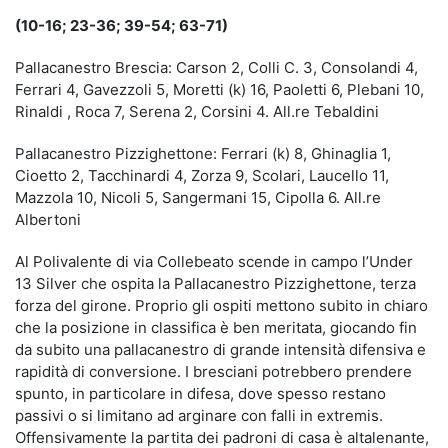
(10-16; 23-36; 39-54; 63-71)
Pallacanestro Brescia: Carson 2, Colli C. 3, Consolandi 4,
Ferrari 4, Gavezzoli 5, Moretti (k) 16, Paoletti 6, Plebani 10,
Rinaldi , Roca 7, Serena 2, Corsini 4. All.re Tebaldini
Pallacanestro Pizzighettone: Ferrari (k) 8, Ghinaglia 1,
Cioetto 2, Tacchinardi 4, Zorza 9, Scolari, Laucello 11,
Mazzola 10, Nicoli 5, Sangermani 15, Cipolla 6. All.re
Albertoni
Al Polivalente di via Collebeato scende in campo l’Under
13 Silver che ospita la Pallacanestro Pizzighettone, terza
forza del girone. Proprio gli ospiti mettono subito in chiaro
che la posizione in classifica è ben meritata, giocando fin
da subito una pallacanestro di grande intensità difensiva e
rapidità di conversione. I bresciani potrebbero prendere
spunto, in particolare in difesa, dove spesso restano
passivi o si limitano ad arginare con falli in extremis.
Offensivamente la partita dei padroni di casa è altalenante,