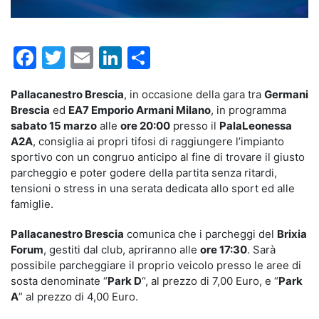
Facebook
Twitter
Email
LinkedIn
Condividi
Pallacanestro Brescia
, in occasione della gara tra
Germani
Brescia
ed
EA7 Emporio Armani Milano
, in programma
sabato 15 marzo
alle
ore 20:00
presso il
PalaLeonessa
A2A
, consiglia ai propri tifosi di raggiungere l’impianto
sportivo con un congruo anticipo al fine di trovare il giusto
parcheggio e poter godere della partita senza ritardi,
tensioni o stress in una serata dedicata allo sport ed alle
famiglie.
Pallacanestro Brescia
comunica che i parcheggi del
Brixia
Forum
, gestiti dal club, apriranno alle
ore 17:30
. Sarà
possibile parcheggiare il proprio veicolo presso le aree di
sosta denominate “
Park D
“, al prezzo di 7,00 Euro, e “
Park
A
” al prezzo di 4,00 Euro.