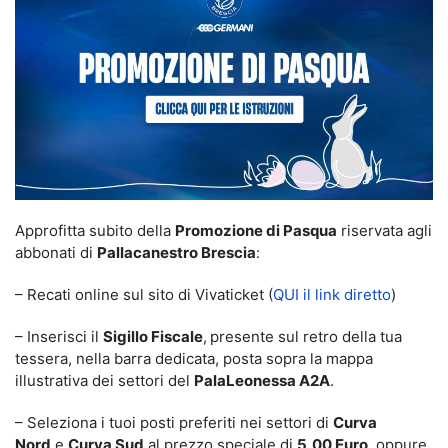
Approfitta subito della
Promozione di Pasqua
riservata agli
abbonati di
Pallacanestro Brescia
:
– Recati online sul sito di Vivaticket (
QUI il link diretto
)
– Inserisci il
Sigillo Fiscale
,
presente sul retro della tua
tessera, nella barra dedicata, posta sopra la mappa
illustrativa dei settori del
PalaLeonessa A2A
.
– Seleziona i tuoi posti preferiti nei settori di
Curva
Nord
e
Curva Sud
al prezzo speciale di
5,00 Euro
, oppure