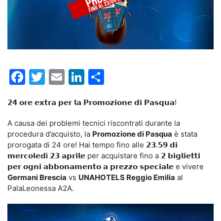
Facebook
Twitter
Email
LinkedIn
Condividi
𝟮𝟰 𝗼𝗿𝗲 𝗲𝘅𝘁𝗿𝗮 𝗽𝗲𝗿 𝗹𝗮 𝗣𝗿𝗼𝗺𝗼𝘇𝗶𝗼𝗻𝗲 𝗱𝗶 𝗣𝗮𝘀𝗾𝘂𝗮!
A causa dei problemi tecnici riscontrati durante la
procedura d’acquisto, la
Promozione di Pasqua
è stata
prorogata di 24 ore! Hai tempo fino alle 𝟮𝟯.𝟱𝟵 𝗱𝗶
𝗺𝗲𝗿𝗰𝗼𝗹𝗲𝗱
ì
𝟮𝟯 𝗮𝗽𝗿𝗶𝗹𝗲 per acquistare fino a 𝟮 𝗯𝗶𝗴𝗹𝗶𝗲𝘁𝘁𝗶
𝗽𝗲𝗿 𝗼𝗴𝗻𝗶 𝗮𝗯𝗯𝗼𝗻𝗮𝗺𝗲𝗻𝘁𝗼 𝗮 𝗽𝗿𝗲𝘇𝘇𝗼 𝘀𝗽𝗲𝗰𝗶𝗮𝗹𝗲 e vivere
Germani Brescia
vs
UNAHOTELS Reggio Emilia
al
PalaLeonessa A2A.